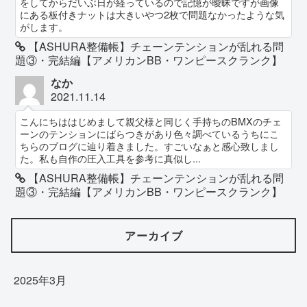
をしてからだいぶ日が経っているので記憶が曖昧ですが画像
にある板付きナットは大きいやつ2枚で問題なかったような気
がします。
【ASHURA整備帳】チェーンテンションが乱れる問
題③・完結編【アメリカンBB・ワンピースクランク】
なか
2021.11.14
こんにちははじめまして親父様と同じく手持ちのBMXのチェ
ーンのテンションにばらつきがあり色々調べているうちにこ
ちらのブログに辿り着きました。すごいなぁと感心致しまし
た。私も自作の圧入工具を参考に真似し...
【ASHURA整備帳】チェーンテンションが乱れる問
題③・完結編【アメリカンBB・ワンピースクランク】
アーカイブ
2025年3月