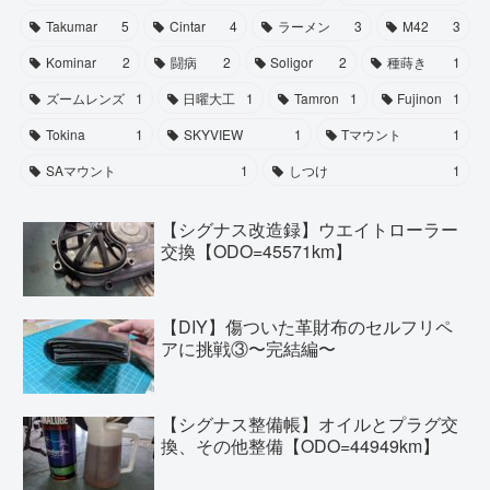
Takumar
5
Cintar
4
ラーメン
3
M42
3
Kominar
2
闘病
2
Soligor
2
種蒔き
1
ズームレンズ
1
日曜大工
1
Tamron
1
Fujinon
1
Tokina
1
SKYVIEW
1
Tマウント
1
SAマウント
1
しつけ
1
【シグナス改造録】ウエイトローラー
交換【ODO=45571km】
【DIY】傷ついた革財布のセルフリペ
アに挑戦③〜完結編〜
【シグナス整備帳】オイルとプラグ交
換、その他整備【ODO=44949km】