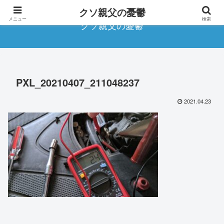
クソ親父の憂鬱
メニュー
検索
クソ親父の憂鬱
PXL_20210407_211048237
2021.04.23