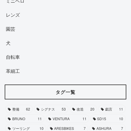
ミニベロ
レンズ
園芸
犬
自転車
革細工
タグ一覧
整備
62
シグナス
53
改造
20
戯言
11
BRUNO
11
VENTURA
11
SD15
10
ツーリング
10
ARESBIKES
7
ASHURA
7