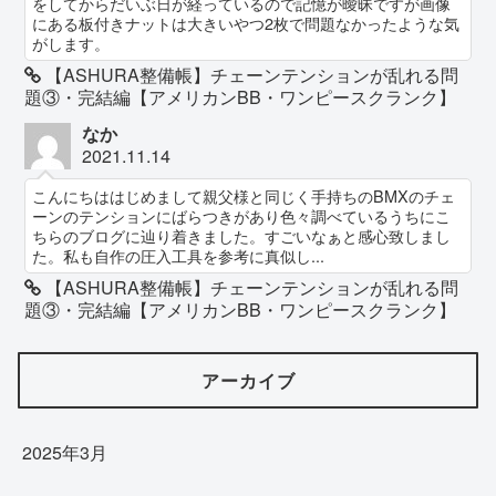
をしてからだいぶ日が経っているので記憶が曖昧ですが画像
にある板付きナットは大きいやつ2枚で問題なかったような気
がします。
【ASHURA整備帳】チェーンテンションが乱れる問
題③・完結編【アメリカンBB・ワンピースクランク】
なか
2021.11.14
こんにちははじめまして親父様と同じく手持ちのBMXのチェ
ーンのテンションにばらつきがあり色々調べているうちにこ
ちらのブログに辿り着きました。すごいなぁと感心致しまし
た。私も自作の圧入工具を参考に真似し...
【ASHURA整備帳】チェーンテンションが乱れる問
題③・完結編【アメリカンBB・ワンピースクランク】
アーカイブ
2025年3月