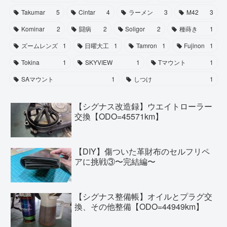
Takumar
5
Cintar
4
ラーメン
3
M42
3
Kominar
2
闘病
2
Soligor
2
種蒔き
1
ズームレンズ
1
日曜大工
1
Tamron
1
Fujinon
1
Tokina
1
SKYVIEW
1
Tマウント
1
SAマウント
1
しつけ
1
【シグナス改造録】ウエイトローラー
交換【ODO=45571km】
【DIY】傷ついた革財布のセルフリペ
アに挑戦③〜完結編〜
【シグナス整備帳】オイルとプラグ交
換、その他整備【ODO=44949km】