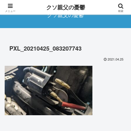
クソ親父の憂鬱
メニュー
検索
クソ親父の憂鬱
PXL_20210425_083207743
2021.04.25