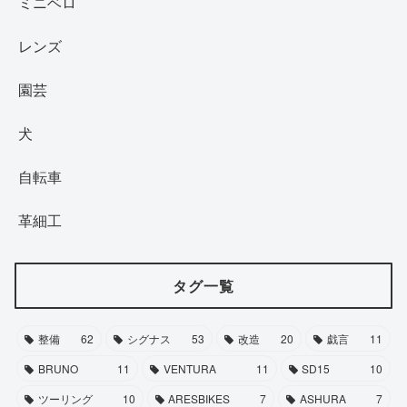
ミニベロ
レンズ
園芸
犬
自転車
革細工
タグ一覧
整備
62
シグナス
53
改造
20
戯言
11
BRUNO
11
VENTURA
11
SD15
10
ツーリング
10
ARESBIKES
7
ASHURA
7