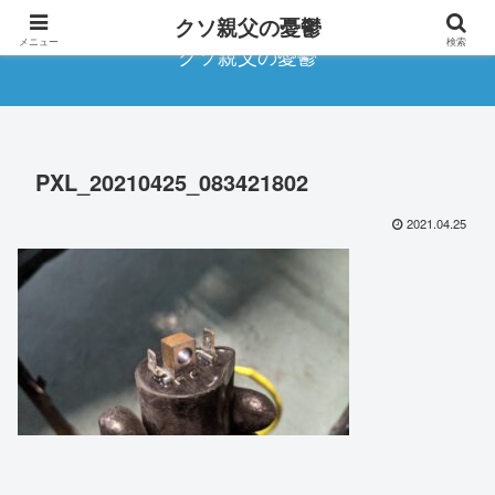
クソ親父の憂鬱
メニュー
検索
クソ親父の憂鬱
PXL_20210425_083421802
2021.04.25