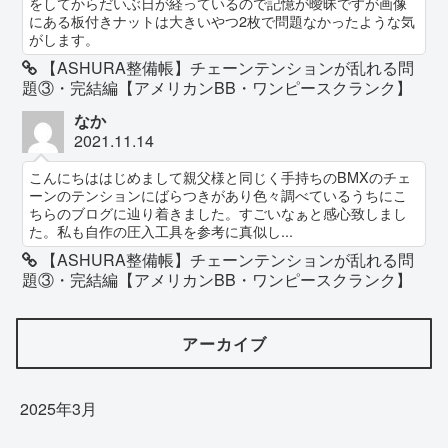
をしてからだいぶ日が経っているので記憶が曖昧ですが画像
にある板付きナットは大きいやつ2枚で問題なかったような気
がします。
【ASHURA整備帳】チェーンテンションが乱れる問
題③・完結編【アメリカンBB・ワンピースクランク】
なか
2021.11.14
こんにちははじめまして親父様と同じく手持ちのBMXのチェ
ーンのテンションにばらつきがあり色々調べているうちにこ
ちらのブログに辿り着きました。すごいなぁと感心致しまし
た。私も自作の圧入工具を参考に真似し...
【ASHURA整備帳】チェーンテンションが乱れる問
題③・完結編【アメリカンBB・ワンピースクランク】
アーカイブ
2025年3月