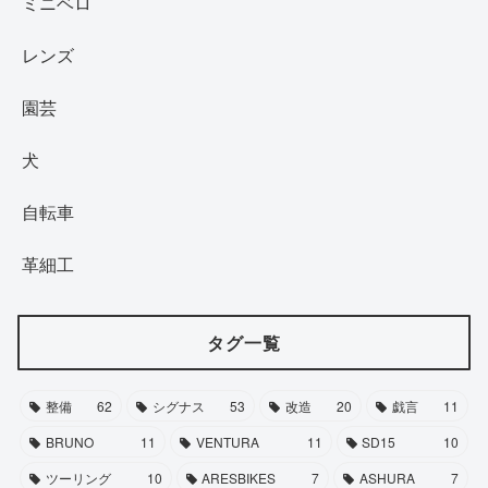
ミニベロ
レンズ
園芸
犬
自転車
革細工
タグ一覧
整備
62
シグナス
53
改造
20
戯言
11
BRUNO
11
VENTURA
11
SD15
10
ツーリング
10
ARESBIKES
7
ASHURA
7