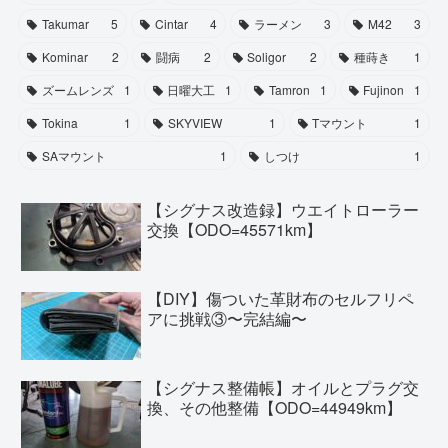
Takumar
5
Cintar
4
ラーメン
3
M42
3
Kominar
2
闘病
2
Soligor
2
種蒔き
1
ズームレンズ
1
日曜大工
1
Tamron
1
Fujinon
1
Tokina
1
SKYVIEW
1
Tマウント
1
SAマウント
1
しつけ
1
【シグナス改造録】ウエイトローラー
交換【ODO=45571km】
【DIY】傷ついた革財布のセルフリペ
アに挑戦③〜完結編〜
【シグナス整備帳】オイルとプラグ交
換、その他整備【ODO=44949km】