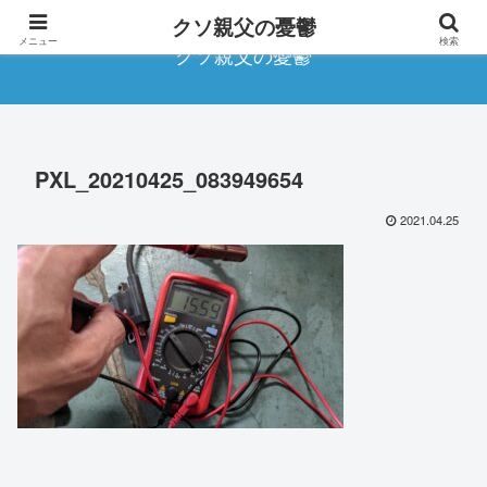
クソ親父の憂鬱
メニュー
検索
クソ親父の憂鬱
PXL_20210425_083949654
2021.04.25