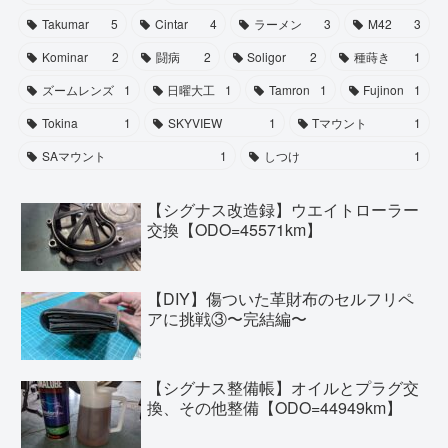
Takumar
5
Cintar
4
ラーメン
3
M42
3
Kominar
2
闘病
2
Soligor
2
種蒔き
1
ズームレンズ
1
日曜大工
1
Tamron
1
Fujinon
1
Tokina
1
SKYVIEW
1
Tマウント
1
SAマウント
1
しつけ
1
【シグナス改造録】ウエイトローラー
交換【ODO=45571km】
【DIY】傷ついた革財布のセルフリペ
アに挑戦③〜完結編〜
【シグナス整備帳】オイルとプラグ交
換、その他整備【ODO=44949km】