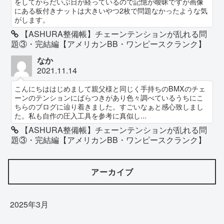
をしてからだいぶ日が経っているので記憶が曖昧ですが画像
にある板付きナットは大きいやつ2枚で問題なかったような気
がします。
【ASHURA整備帳】チェーンテンションが乱れる問
題③・完結編【アメリカンBB・ワンピースクランク】
なか
2021.11.14
こんにちははじめまして親父様と同じく手持ちのBMXのチェ
ーンのテンションにばらつきがあり色々調べているうちにこ
ちらのブログに辿り着きました。すごいなぁと感心致しまし
た。私も自作の圧入工具を参考に真似し...
【ASHURA整備帳】チェーンテンションが乱れる問
題③・完結編【アメリカンBB・ワンピースクランク】
アーカイブ
2025年3月