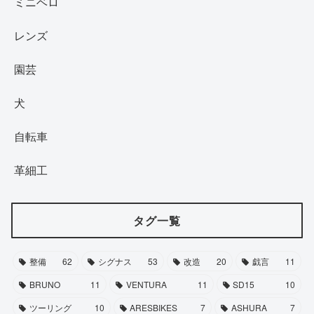
ミニベロ
レンズ
園芸
犬
自転車
革細工
タグ一覧
整備
62
シグナス
53
改造
20
戯言
11
BRUNO
11
VENTURA
11
SD15
10
ツーリング
10
ARESBIKES
7
ASHURA
7