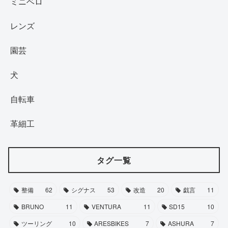
ミニベロ
レンズ
園芸
犬
自転車
革細工
タグ一覧
整備
62
シグナス
53
改造
20
戯言
11
BRUNO
11
VENTURA
11
SD15
10
ツーリング
10
ARESBIKES
7
ASHURA
7