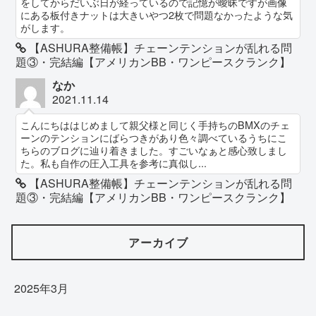
をしてからだいぶ日が経っているので記憶が曖昧ですが画像
にある板付きナットは大きいやつ2枚で問題なかったような気
がします。
【ASHURA整備帳】チェーンテンションが乱れる問
題③・完結編【アメリカンBB・ワンピースクランク】
なか
2021.11.14
こんにちははじめまして親父様と同じく手持ちのBMXのチェ
ーンのテンションにばらつきがあり色々調べているうちにこ
ちらのブログに辿り着きました。すごいなぁと感心致しまし
た。私も自作の圧入工具を参考に真似し...
【ASHURA整備帳】チェーンテンションが乱れる問
題③・完結編【アメリカンBB・ワンピースクランク】
アーカイブ
2025年3月