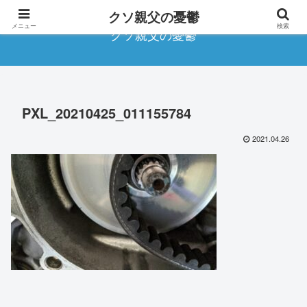
クソ親父の憂鬱
メニュー
検索
クソ親父の憂鬱
PXL_20210425_011155784
2021.04.26