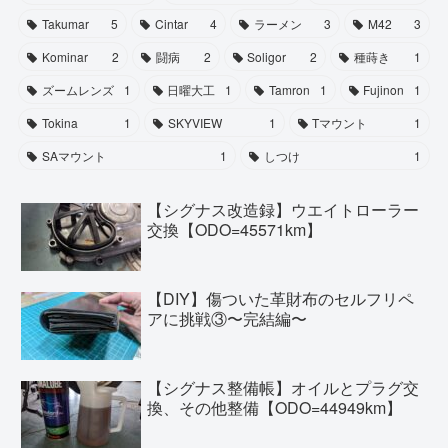
Takumar
5
Cintar
4
ラーメン
3
M42
3
Kominar
2
闘病
2
Soligor
2
種蒔き
1
ズームレンズ
1
日曜大工
1
Tamron
1
Fujinon
1
Tokina
1
SKYVIEW
1
Tマウント
1
SAマウント
1
しつけ
1
【シグナス改造録】ウエイトローラー
交換【ODO=45571km】
【DIY】傷ついた革財布のセルフリペ
アに挑戦③〜完結編〜
【シグナス整備帳】オイルとプラグ交
換、その他整備【ODO=44949km】