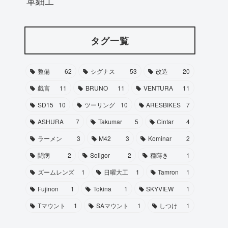
革細工
タグ一覧
整備
62
シグナス
53
改造
20
戯言
11
BRUNO
11
VENTURA
11
SD15
10
ツーリング
10
ARESBIKES
7
ASHURA
7
Takumar
5
Cintar
4
ラーメン
3
M42
3
Kominar
2
闘病
2
Soligor
2
種蒔き
1
ズームレンズ
1
日曜大工
1
Tamron
1
Fujinon
1
Tokina
1
SKYVIEW
1
Tマウント
1
SAマウント
1
しつけ
1