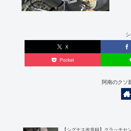
シ
X
Pocket
阿南のクソ
【シグナス改造録】クラッチセ