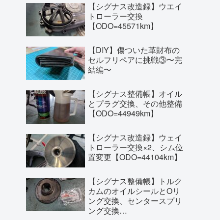
【シグナス改造録】ウエイ
トローラー交換
【ODO=45571km】
【DIY】傷ついた革財布の
セルフリペアに挑戦③〜完
結編〜
【シグナス整備帳】オイル
とプラグ交換、その他整備
【ODO=44949km】
【シグナス改造録】ウェイ
トローラー交換×2、シム位
置変更【ODO=44104km】
【シグナス整備帳】トルク
カムのオイルシールとOリ
ング交換、センタースプリ
ング交換