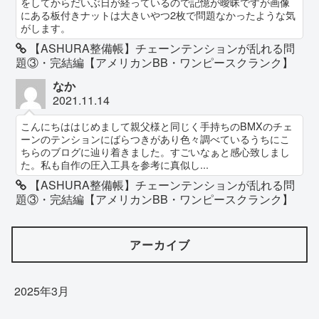
をしてからだいぶ日が経っているので記憶が曖昧ですが画像
にある板付きナットは大きいやつ2枚で問題なかったような気
がします。
【ASHURA整備帳】チェーンテンションが乱れる問
題③・完結編【アメリカンBB・ワンピースクランク】
なか
2021.11.14
こんにちははじめまして親父様と同じく手持ちのBMXのチェ
ーンのテンションにばらつきがあり色々調べているうちにこ
ちらのブログに辿り着きました。すごいなぁと感心致しまし
た。私も自作の圧入工具を参考に真似し...
【ASHURA整備帳】チェーンテンションが乱れる問
題③・完結編【アメリカンBB・ワンピースクランク】
アーカイブ
2025年3月