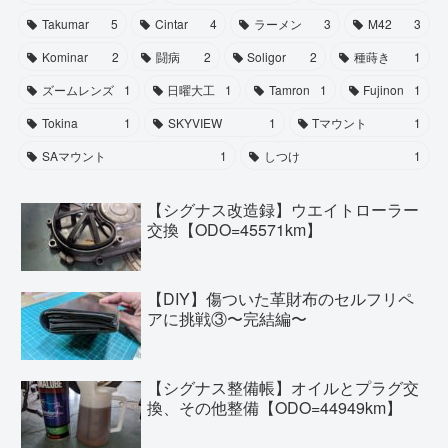
Takumar
5
Cintar
4
ラーメン
3
M42
3
Kominar
2
闘病
2
Soligor
2
種蒔き
1
ズームレンズ
1
日曜大工
1
Tamron
1
Fujinon
1
Tokina
1
SKYVIEW
1
Tマウント
1
SAマウント
1
しつけ
1
【シグナス改造録】ウエイトローラー
交換【ODO=45571km】
【DIY】傷ついた革財布のセルフリペ
アに挑戦③〜完結編〜
【シグナス整備帳】オイルとプラグ交
換、その他整備【ODO=44949km】