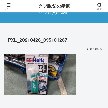
クソ親父の憂鬱
メニュー
検索
クソ親父の憂鬱
PXL_20210426_095101267
2021.04.26