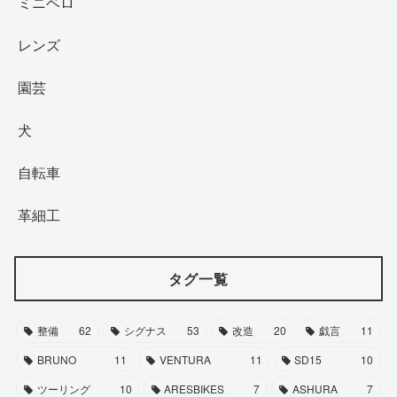
ミニベロ
レンズ
園芸
犬
自転車
革細工
タグ一覧
整備
62
シグナス
53
改造
20
戯言
11
BRUNO
11
VENTURA
11
SD15
10
ツーリング
10
ARESBIKES
7
ASHURA
7