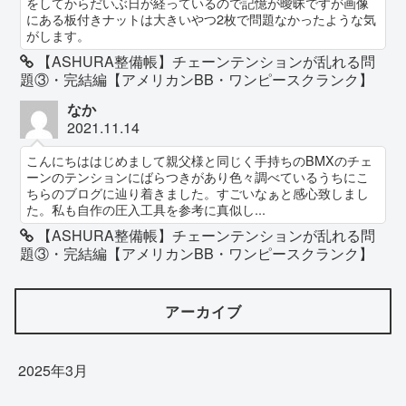
をしてからだいぶ日が経っているので記憶が曖昧ですが画像
にある板付きナットは大きいやつ2枚で問題なかったような気
がします。
【ASHURA整備帳】チェーンテンションが乱れる問
題③・完結編【アメリカンBB・ワンピースクランク】
なか
2021.11.14
こんにちははじめまして親父様と同じく手持ちのBMXのチェ
ーンのテンションにばらつきがあり色々調べているうちにこ
ちらのブログに辿り着きました。すごいなぁと感心致しまし
た。私も自作の圧入工具を参考に真似し...
【ASHURA整備帳】チェーンテンションが乱れる問
題③・完結編【アメリカンBB・ワンピースクランク】
アーカイブ
2025年3月