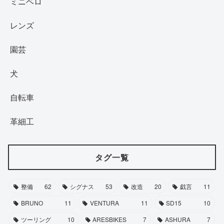
ミニベロ
レンズ
園芸
犬
自転車
革細工
タグ一覧
整備
62
シグナス
53
改造
20
戯言
11
BRUNO
11
VENTURA
11
SD15
10
ツーリング
10
ARESBIKES
7
ASHURA
7