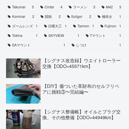
Takumar
5
Cintar
4
ラーメン
3
M42
3
Kominar
2
闘病
2
Soligor
2
種蒔き
1
ズームレンズ
1
日曜大工
1
Tamron
1
Fujinon
1
Tokina
1
SKYVIEW
1
Tマウント
1
SAマウント
1
しつけ
1
【シグナス改造録】ウエイトローラー
交換【ODO=45571km】
【DIY】傷ついた革財布のセルフリペ
アに挑戦③〜完結編〜
【シグナス整備帳】オイルとプラグ交
換、その他整備【ODO=44949km】