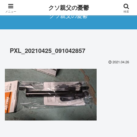
クソ親父の憂鬱
メニュー
検索
クソ親父の憂鬱
PXL_20210425_091042857
2021.04.26