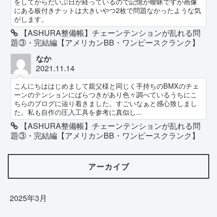
をしてからだいぶ日が経っているので記憶が曖昧ですが画像
にある板付きナットは大きいやつ2枚で問題なかったような気
がします。
【ASHURA整備帳】チェーンテンションが乱れる問
題③・完結編【アメリカンBB・ワンピースクランク】
なか
2021.11.14
こんにちははじめまして親父様と同じく手持ちのBMXのチェ
ーンのテンションにばらつきがあり色々調べているうちにこ
ちらのブログに辿り着きました。すごいなぁと感心致しまし
た。私も自作の圧入工具を参考に真似し...
【ASHURA整備帳】チェーンテンションが乱れる問
題③・完結編【アメリカンBB・ワンピースクランク】
アーカイブ
2025年3月