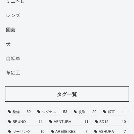
ミニベロ
レンズ
園芸
犬
自転車
革細工
タグ一覧
整備
62
シグナス
53
改造
20
戯言
11
BRUNO
11
VENTURA
11
SD15
10
ツーリング
10
ARESBIKES
7
ASHURA
7