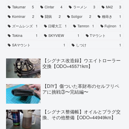
Takumar
5
Cintar
4
ラーメン
3
M42
3
Kominar
2
闘病
2
Soligor
2
種蒔き
1
ズームレンズ
1
日曜大工
1
Tamron
1
Fujinon
1
Tokina
1
SKYVIEW
1
Tマウント
1
SAマウント
1
しつけ
1
【シグナス改造録】ウエイトローラー
交換【ODO=45571km】
【DIY】傷ついた革財布のセルフリペ
アに挑戦③〜完結編〜
【シグナス整備帳】オイルとプラグ交
換、その他整備【ODO=44949km】