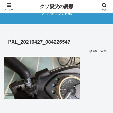
クソ親父の憂鬱
メニュー
検索
クソ親父の憂鬱
PXL_20210427_084226547
2021.04.27