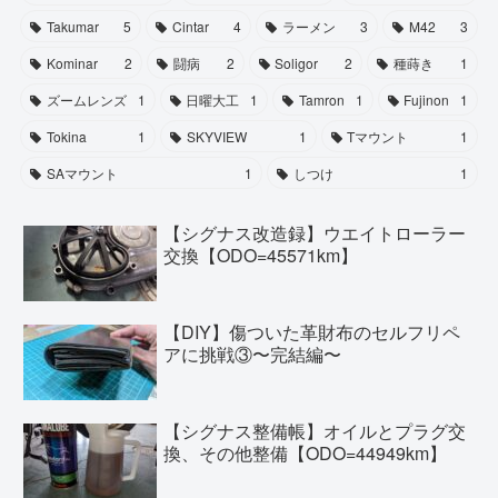
Takumar
5
Cintar
4
ラーメン
3
M42
3
Kominar
2
闘病
2
Soligor
2
種蒔き
1
ズームレンズ
1
日曜大工
1
Tamron
1
Fujinon
1
Tokina
1
SKYVIEW
1
Tマウント
1
SAマウント
1
しつけ
1
【シグナス改造録】ウエイトローラー
交換【ODO=45571km】
【DIY】傷ついた革財布のセルフリペ
アに挑戦③〜完結編〜
【シグナス整備帳】オイルとプラグ交
換、その他整備【ODO=44949km】