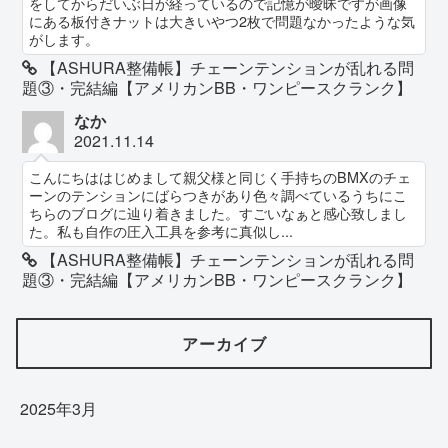
をしてからだいぶ日が経っているので記憶が曖昧ですが画像
にある板付きナットは大きいやつ2枚で問題なかったような気
がします。
【ASHURA整備帳】チェーンテンションが乱れる問
題③・完結編【アメリカンBB・ワンピースクランク】
なか
2021.11.14
こんにちははじめまして親父様と同じく手持ちのBMXのチェ
ーンのテンションにばらつきがあり色々調べているうちにこ
ちらのブログに辿り着きました。すごいなぁと感心致しまし
た。私も自作の圧入工具を参考に真似し...
【ASHURA整備帳】チェーンテンションが乱れる問
題③・完結編【アメリカンBB・ワンピースクランク】
アーカイブ
2025年3月