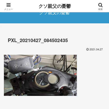
クソ親父の憂鬱
メニュー
検索
クソ親父の憂鬱
PXL_20210427_084502435
2021.04.27