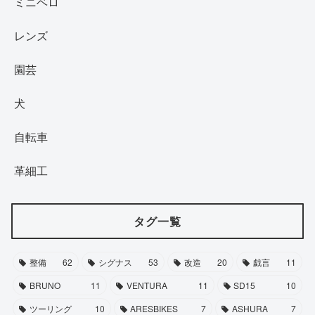
ミニベロ
レンズ
園芸
犬
自転車
革細工
タグ一覧
整備
62
シグナス
53
改造
20
戯言
11
BRUNO
11
VENTURA
11
SD15
10
ツーリング
10
ARESBIKES
7
ASHURA
7