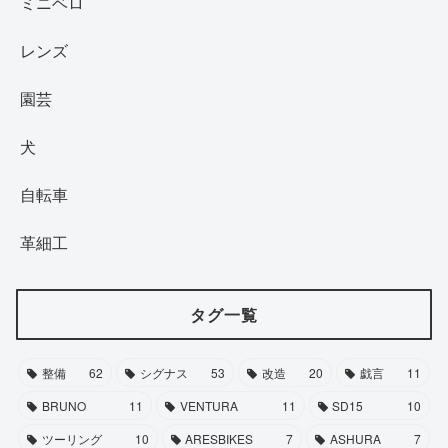
ミニベロ
レンズ
園芸
犬
自転車
革細工
タグ一覧
整備
62
シグナス
53
改造
20
戯言
11
BRUNO
11
VENTURA
11
SD15
10
ツーリング
10
ARESBIKES
7
ASHURA
7