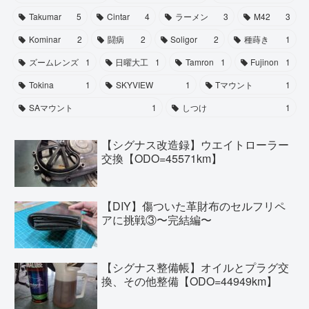
Takumar
5
Cintar
4
ラーメン
3
M42
3
Kominar
2
闘病
2
Soligor
2
種蒔き
1
ズームレンズ
1
日曜大工
1
Tamron
1
Fujinon
1
Tokina
1
SKYVIEW
1
Tマウント
1
SAマウント
1
しつけ
1
【シグナス改造録】ウエイトローラー
交換【ODO=45571km】
【DIY】傷ついた革財布のセルフリペ
アに挑戦③〜完結編〜
【シグナス整備帳】オイルとプラグ交
換、その他整備【ODO=44949km】