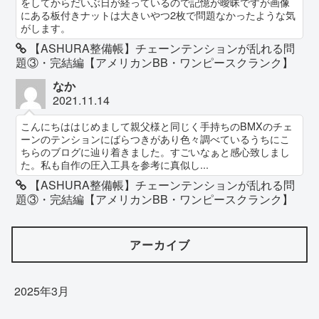
をしてからだいぶ日が経っているので記憶が曖昧ですが画像
にある板付きナットは大きいやつ2枚で問題なかったような気
がします。
【ASHURA整備帳】チェーンテンションが乱れる問
題③・完結編【アメリカンBB・ワンピースクランク】
なか
2021.11.14
こんにちははじめまして親父様と同じく手持ちのBMXのチェ
ーンのテンションにばらつきがあり色々調べているうちにこ
ちらのブログに辿り着きました。すごいなぁと感心致しまし
た。私も自作の圧入工具を参考に真似し...
【ASHURA整備帳】チェーンテンションが乱れる問
題③・完結編【アメリカンBB・ワンピースクランク】
アーカイブ
2025年3月