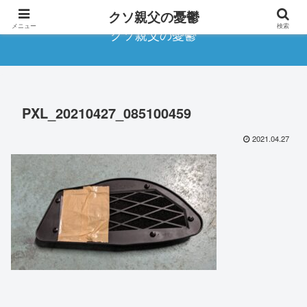
クソ親父の憂鬱
メニュー
検索
クソ親父の憂鬱
PXL_20210427_085100459
2021.04.27