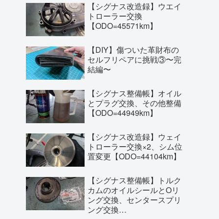
【シグナス改造録】ウエイ
トローラー交換
【ODO=45571km】
【DIY】傷ついた革財布の
セルフリペアに挑戦③〜完
結編〜
【シグナス整備帳】オイル
とプラグ交換、その他整備
【ODO=44949km】
【シグナス改造録】ウェイ
トローラー交換×2、シム位
置変更【ODO=44104km】
【シグナス整備帳】トルク
カムのオイルシールとOリ
ング交換、センタースプリ
ング交換