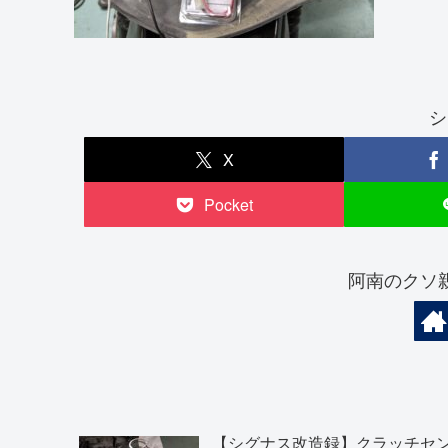
シ
X
Pocket
阿南のクソ
【シグナス改造録】クラッチセ