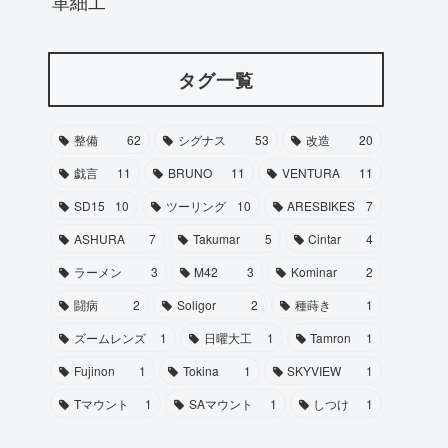
革細工
タグ一覧
整備
62
シグナス
53
改造
20
戯言
11
BRUNO
11
VENTURA
11
SD15
10
ツーリング
10
ARESBIKES
7
ASHURA
7
Takumar
5
Cintar
4
ラーメン
3
M42
3
Kominar
2
闘病
2
Soligor
2
種蒔き
1
ズームレンズ
1
日曜大工
1
Tamron
1
Fujinon
1
Tokina
1
SKYVIEW
1
Tマウント
1
SAマウント
1
しつけ
1