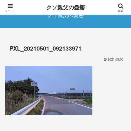
クソ親父の憂鬱
メニュー
検索
クソ親父の憂鬱
PXL_20210501_092133971
2021.05.05