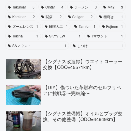
Takumar
5
Cintar
4
ラーメン
3
M42
3
Kominar
2
闘病
2
Soligor
2
種蒔き
1
ズームレンズ
1
日曜大工
1
Tamron
1
Fujinon
1
Tokina
1
SKYVIEW
1
Tマウント
1
SAマウント
1
しつけ
1
【シグナス改造録】ウエイトローラー
交換【ODO=45571km】
【DIY】傷ついた革財布のセルフリペ
アに挑戦③〜完結編〜
【シグナス整備帳】オイルとプラグ交
換、その他整備【ODO=44949km】