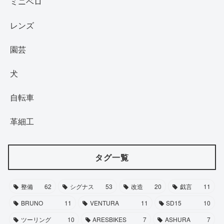
ミニベロ
レンズ
園芸
犬
自転車
革細工
タグ一覧
整備
62
シグナス
53
改造
20
戯言
11
BRUNO
11
VENTURA
11
SD15
10
ツーリング
10
ARESBIKES
7
ASHURA
7