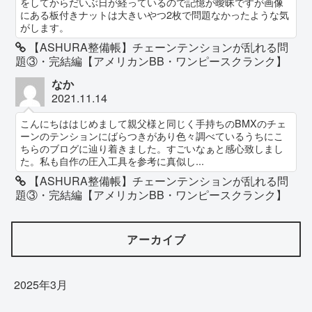
をしてからだいぶ日が経っているので記憶が曖昧ですが画像
にある板付きナットは大きいやつ2枚で問題なかったような気
がします。
【ASHURA整備帳】チェーンテンションが乱れる問
題③・完結編【アメリカンBB・ワンピースクランク】
なか
2021.11.14
こんにちははじめまして親父様と同じく手持ちのBMXのチェ
ーンのテンションにばらつきがあり色々調べているうちにこ
ちらのブログに辿り着きました。すごいなぁと感心致しまし
た。私も自作の圧入工具を参考に真似し...
【ASHURA整備帳】チェーンテンションが乱れる問
題③・完結編【アメリカンBB・ワンピースクランク】
アーカイブ
2025年3月