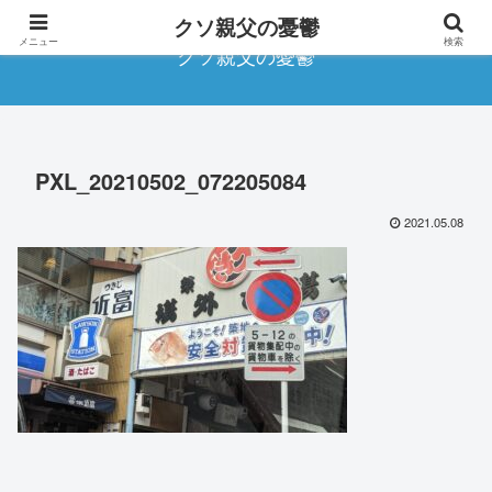
クソ親父の憂鬱
メニュー
検索
クソ親父の憂鬱
PXL_20210502_072205084
2021.05.08