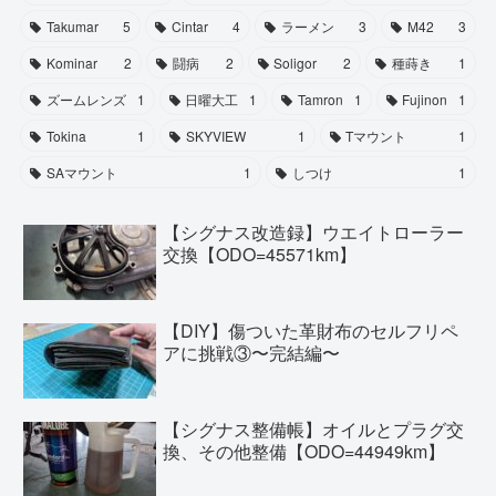
Takumar
5
Cintar
4
ラーメン
3
M42
3
Kominar
2
闘病
2
Soligor
2
種蒔き
1
ズームレンズ
1
日曜大工
1
Tamron
1
Fujinon
1
Tokina
1
SKYVIEW
1
Tマウント
1
SAマウント
1
しつけ
1
【シグナス改造録】ウエイトローラー
交換【ODO=45571km】
【DIY】傷ついた革財布のセルフリペ
アに挑戦③〜完結編〜
【シグナス整備帳】オイルとプラグ交
換、その他整備【ODO=44949km】