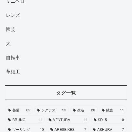
ミニベロ
レンズ
園芸
犬
自転車
革細工
タグ一覧
整備
62
シグナス
53
改造
20
戯言
11
BRUNO
11
VENTURA
11
SD15
10
ツーリング
10
ARESBIKES
7
ASHURA
7