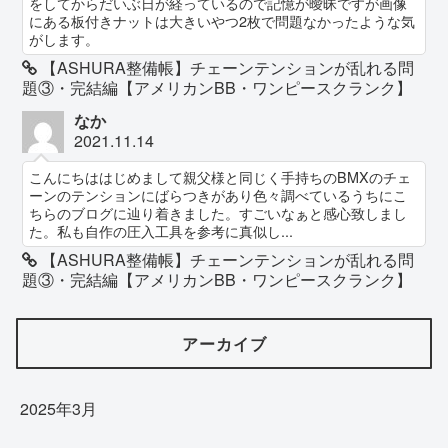
をしてからだいぶ日が経っているので記憶が曖昧ですが画像
にある板付きナットは大きいやつ2枚で問題なかったような気
がします。
【ASHURA整備帳】チェーンテンションが乱れる問
題③・完結編【アメリカンBB・ワンピースクランク】
なか
2021.11.14
こんにちははじめまして親父様と同じく手持ちのBMXのチェ
ーンのテンションにばらつきがあり色々調べているうちにこ
ちらのブログに辿り着きました。すごいなぁと感心致しまし
た。私も自作の圧入工具を参考に真似し...
【ASHURA整備帳】チェーンテンションが乱れる問
題③・完結編【アメリカンBB・ワンピースクランク】
アーカイブ
2025年3月