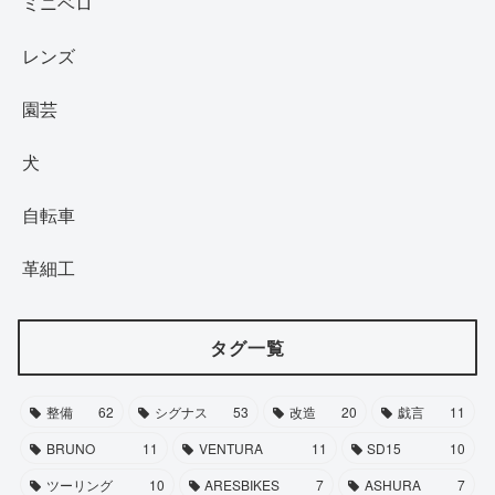
ミニベロ
レンズ
園芸
犬
自転車
革細工
タグ一覧
整備
62
シグナス
53
改造
20
戯言
11
BRUNO
11
VENTURA
11
SD15
10
ツーリング
10
ARESBIKES
7
ASHURA
7