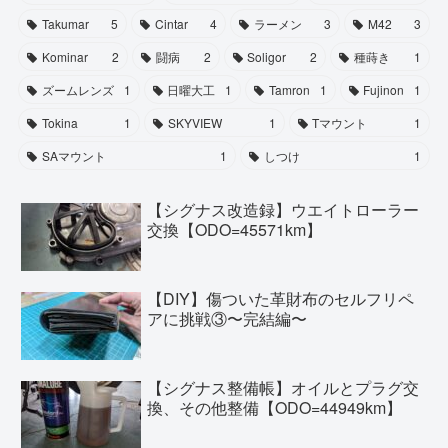
Takumar
5
Cintar
4
ラーメン
3
M42
3
Kominar
2
闘病
2
Soligor
2
種蒔き
1
ズームレンズ
1
日曜大工
1
Tamron
1
Fujinon
1
Tokina
1
SKYVIEW
1
Tマウント
1
SAマウント
1
しつけ
1
【シグナス改造録】ウエイトローラー
交換【ODO=45571km】
【DIY】傷ついた革財布のセルフリペ
アに挑戦③〜完結編〜
【シグナス整備帳】オイルとプラグ交
換、その他整備【ODO=44949km】