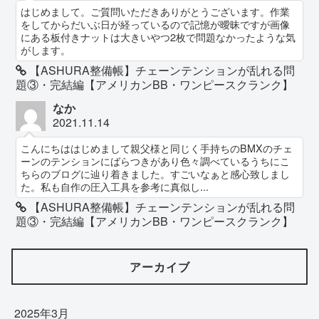
はじめまして。ご質問いただきありがとうございます。作業
をしてからだいぶ日が経っているので記憶が曖昧ですが画像
にある板付きナットは大きいやつ2枚で問題なかったような気
がします。
【ASHURA整備帳】チェーンテンションが乱れる問
題③・完結編【アメリカンBB・ワンピースクランク】
なか
2021.11.14
こんにちははじめまして親父様と同じく手持ちのBMXのチェ
ーンのテンションにばらつきがあり色々調べているうちにこ
ちらのブログに辿り着きました。すごいなぁと感心致しまし
た。私も自作の圧入工具を参考に真似し...
【ASHURA整備帳】チェーンテンションが乱れる問
題③・完結編【アメリカンBB・ワンピースクランク】
アーカイブ
2025年3月