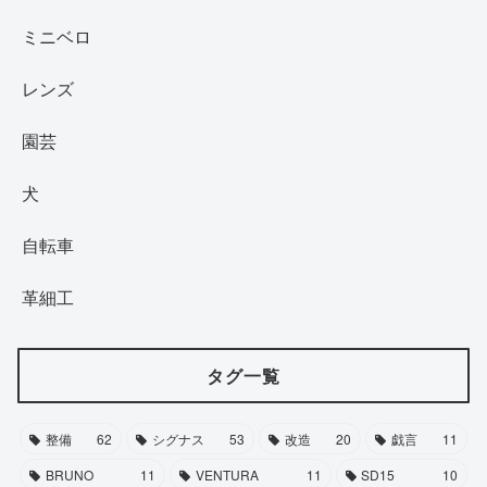
ミニベロ
レンズ
園芸
犬
自転車
革細工
タグ一覧
整備
62
シグナス
53
改造
20
戯言
11
BRUNO
11
VENTURA
11
SD15
10