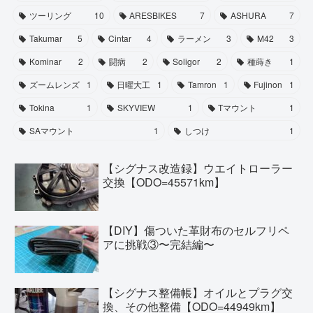
ツーリング
10
ARESBIKES
7
ASHURA
7
Takumar
5
Cintar
4
ラーメン
3
M42
3
Kominar
2
闘病
2
Soligor
2
種蒔き
1
ズームレンズ
1
日曜大工
1
Tamron
1
Fujinon
1
Tokina
1
SKYVIEW
1
Tマウント
1
SAマウント
1
しつけ
1
【シグナス改造録】ウエイトローラー
交換【ODO=45571km】
【DIY】傷ついた革財布のセルフリペ
アに挑戦③〜完結編〜
【シグナス整備帳】オイルとプラグ交
換、その他整備【ODO=44949km】