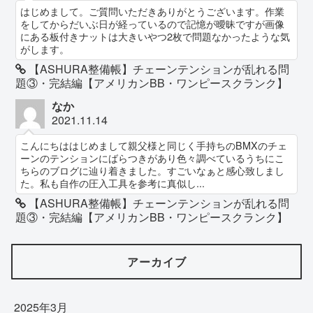
はじめまして。ご質問いただきありがとうございます。作業
をしてからだいぶ日が経っているので記憶が曖昧ですが画像
にある板付きナットは大きいやつ2枚で問題なかったような気
がします。
【ASHURA整備帳】チェーンテンションが乱れる問
題③・完結編【アメリカンBB・ワンピースクランク】
なか
2021.11.14
こんにちははじめまして親父様と同じく手持ちのBMXのチェ
ーンのテンションにばらつきがあり色々調べているうちにこ
ちらのブログに辿り着きました。すごいなぁと感心致しまし
た。私も自作の圧入工具を参考に真似し...
【ASHURA整備帳】チェーンテンションが乱れる問
題③・完結編【アメリカンBB・ワンピースクランク】
アーカイブ
2025年3月