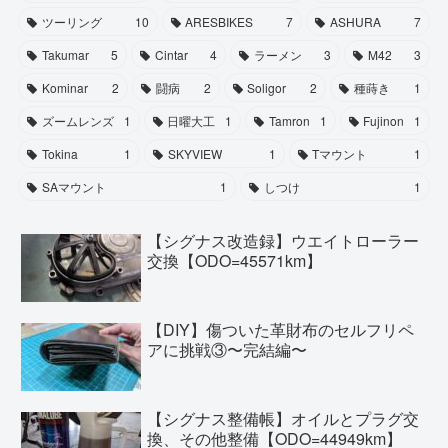
ツーリング
10
ARESBIKES
7
ASHURA
7
Takumar
5
Cintar
4
ラーメン
3
M42
3
Kominar
2
闘病
2
Soligor
2
種蒔き
1
ズームレンズ
1
日曜大工
1
Tamron
1
Fujinon
1
Tokina
1
SKYVIEW
1
Tマウント
1
SAマウント
1
しつけ
1
【シグナス改造録】ウエイトローラー
交換【ODO=45571km】
【DIY】傷ついた革財布のセルフリペ
アに挑戦③〜完結編〜
【シグナス整備帳】オイルとプラグ交
換、その他整備【ODO=44949km】