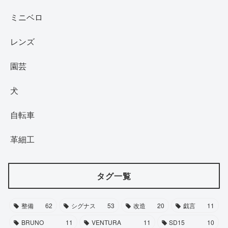
ミニベロ
レンズ
園芸
犬
自転車
革細工
タグ一覧
整備
62
シグナス
53
改造
20
戯言
11
BRUNO
11
VENTURA
11
SD15
10