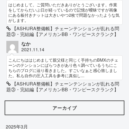
はじめまして。ご質問いただきありがとうございます。作業
をしてからだいぶ日が経っているので記憶が曖昧ですが画像
にある板付きナットは大きいやつ2枚で問題なかったような気
がします。
【ASHURA整備帳】チェーンテンションが乱れる問
題③・完結編【アメリカンBB・ワンピースクランク】
なか
2021.11.14
こんにちははじめまして親父様と同じく手持ちのBMXのチェ
ーンのテンションにばらつきがあり色々調べているうちにこ
ちらのブログに辿り着きました。すごいなぁと感心致しまし
た。私も自作の圧入工具を参考に真似し...
【ASHURA整備帳】チェーンテンションが乱れる問
題③・完結編【アメリカンBB・ワンピースクランク】
アーカイブ
2025年3月