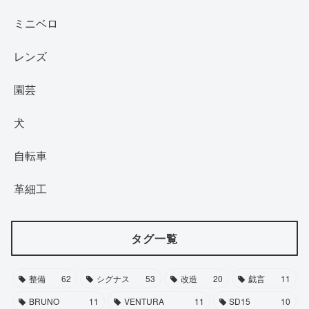
ミニベロ
レンズ
園芸
犬
自転車
革細工
タグ一覧
整備
62
シグナス
53
改造
20
戯言
11
BRUNO
11
VENTURA
11
SD15
10