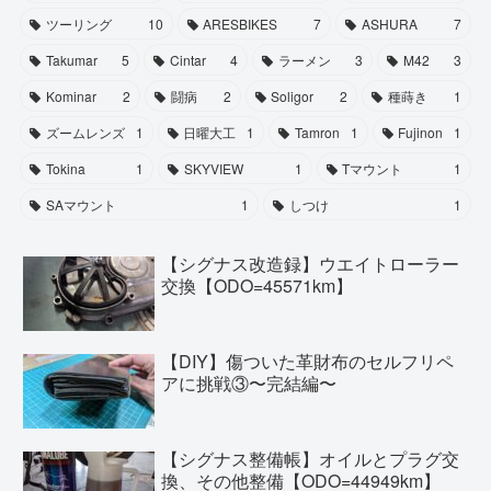
ツーリング
10
ARESBIKES
7
ASHURA
7
Takumar
5
Cintar
4
ラーメン
3
M42
3
Kominar
2
闘病
2
Soligor
2
種蒔き
1
ズームレンズ
1
日曜大工
1
Tamron
1
Fujinon
1
Tokina
1
SKYVIEW
1
Tマウント
1
SAマウント
1
しつけ
1
【シグナス改造録】ウエイトローラー
交換【ODO=45571km】
【DIY】傷ついた革財布のセルフリペ
アに挑戦③〜完結編〜
【シグナス整備帳】オイルとプラグ交
換、その他整備【ODO=44949km】