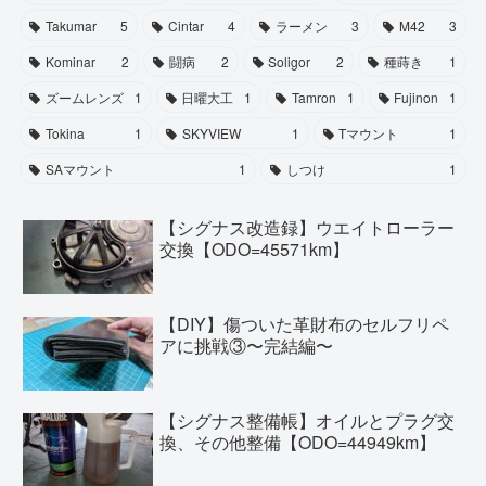
Takumar
5
Cintar
4
ラーメン
3
M42
3
Kominar
2
闘病
2
Soligor
2
種蒔き
1
ズームレンズ
1
日曜大工
1
Tamron
1
Fujinon
1
Tokina
1
SKYVIEW
1
Tマウント
1
SAマウント
1
しつけ
1
【シグナス改造録】ウエイトローラー
交換【ODO=45571km】
【DIY】傷ついた革財布のセルフリペ
アに挑戦③〜完結編〜
【シグナス整備帳】オイルとプラグ交
換、その他整備【ODO=44949km】