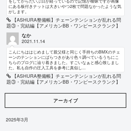
をしてからだいぶ日が経っているので記憶が曖昧ですが画像
にある板付きナットは大きいやつ2枚で問題なかったような気
がします。
【ASHURA整備帳】チェーンテンションが乱れる問
題③・完結編【アメリカンBB・ワンピースクランク】
なか
2021.11.14
こんにちははじめまして親父様と同じく手持ちのBMXのチェ
ーンのテンションにばらつきがあり色々調べているうちにこ
ちらのブログに辿り着きました。すごいなぁと感心致しまし
た。私も自作の圧入工具を参考に真似し...
【ASHURA整備帳】チェーンテンションが乱れる問
題③・完結編【アメリカンBB・ワンピースクランク】
アーカイブ
2025年3月