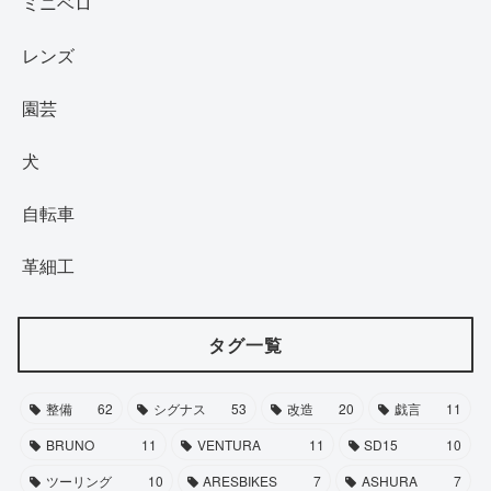
ミニベロ
レンズ
園芸
犬
自転車
革細工
タグ一覧
整備
62
シグナス
53
改造
20
戯言
11
BRUNO
11
VENTURA
11
SD15
10
ツーリング
10
ARESBIKES
7
ASHURA
7