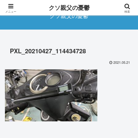
クソ親父の憂鬱
メニュー
検索
クソ親父の憂鬱
PXL_20210427_114434728
2021.05.21