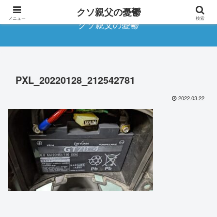
クソ親父の憂鬱
メニュー
検索
クソ親父の憂鬱
PXL_20220128_212542781
2022.03.22