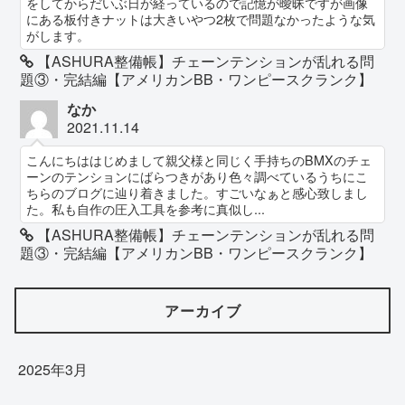
をしてからだいぶ日が経っているので記憶が曖昧ですが画像
にある板付きナットは大きいやつ2枚で問題なかったような気
がします。
【ASHURA整備帳】チェーンテンションが乱れる問
題③・完結編【アメリカンBB・ワンピースクランク】
なか
2021.11.14
こんにちははじめまして親父様と同じく手持ちのBMXのチェ
ーンのテンションにばらつきがあり色々調べているうちにこ
ちらのブログに辿り着きました。すごいなぁと感心致しまし
た。私も自作の圧入工具を参考に真似し...
【ASHURA整備帳】チェーンテンションが乱れる問
題③・完結編【アメリカンBB・ワンピースクランク】
アーカイブ
2025年3月