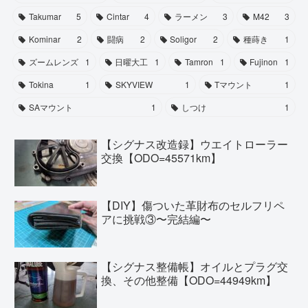
Takumar
5
Cintar
4
ラーメン
3
M42
3
Kominar
2
闘病
2
Soligor
2
種蒔き
1
ズームレンズ
1
日曜大工
1
Tamron
1
Fujinon
1
Tokina
1
SKYVIEW
1
Tマウント
1
SAマウント
1
しつけ
1
【シグナス改造録】ウエイトローラー
交換【ODO=45571km】
【DIY】傷ついた革財布のセルフリペ
アに挑戦③〜完結編〜
【シグナス整備帳】オイルとプラグ交
換、その他整備【ODO=44949km】