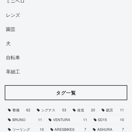
ミニベロ
レンズ
園芸
犬
自転車
革細工
タグ一覧
整備
62
シグナス
53
改造
20
戯言
11
BRUNO
11
VENTURA
11
SD15
10
ツーリング
10
ARESBIKES
7
ASHURA
7