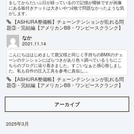
をしてからだいぶ日が経っているので記憶が曖昧ですが画像
にある板付きナットは大きいやつ2枚で問題なかったような気
がします。
【ASHURA整備帳】チェーンテンションが乱れる問
題③・完結編【アメリカンBB・ワンピースクランク】
なか
2021.11.14
こんにちははじめまして親父様と同じく手持ちのBMXのチェ
ーンのテンションにばらつきがあり色々調べているうちにこ
ちらのブログに辿り着きました。すごいなぁと感心致しまし
た。私も自作の圧入工具を参考に真似し...
【ASHURA整備帳】チェーンテンションが乱れる問
題③・完結編【アメリカンBB・ワンピースクランク】
アーカイブ
2025年3月