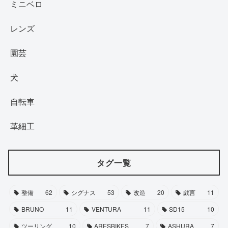
ミニベロ
レンズ
園芸
犬
自転車
革細工
タグ一覧
整備
62
シグナス
53
改造
20
戯言
11
BRUNO
11
VENTURA
11
SD15
10
ツーリング
10
ARESBIKES
7
ASHURA
7