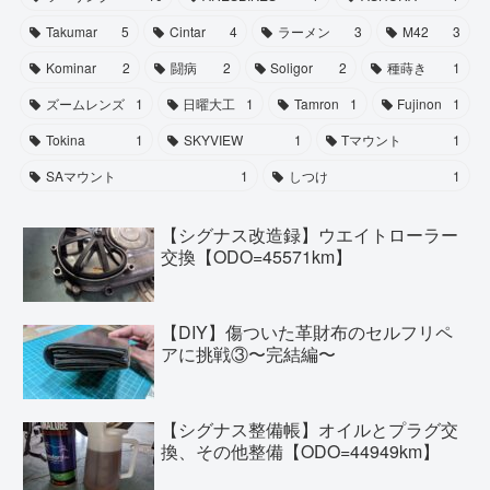
Takumar
5
Cintar
4
ラーメン
3
M42
3
Kominar
2
闘病
2
Soligor
2
種蒔き
1
ズームレンズ
1
日曜大工
1
Tamron
1
Fujinon
1
Tokina
1
SKYVIEW
1
Tマウント
1
SAマウント
1
しつけ
1
【シグナス改造録】ウエイトローラー
交換【ODO=45571km】
【DIY】傷ついた革財布のセルフリペ
アに挑戦③〜完結編〜
【シグナス整備帳】オイルとプラグ交
換、その他整備【ODO=44949km】