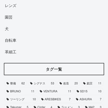
レンズ
園芸
犬
自転車
革細工
タグ一覧
整備
62
シグナス
53
改造
20
戯言
11
BRUNO
11
VENTURA
11
SD15
10
ツーリング
10
ARESBIKES
7
ASHURA
7
Takumar
5
Cintar
4
ラーメン
3
M42
3