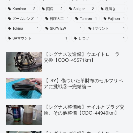
Kominar
2
闘病
2
Soligor
2
種蒔き
1
ズームレンズ
1
日曜大工
1
Tamron
1
Fujinon
1
Tokina
1
SKYVIEW
1
Tマウント
1
SAマウント
1
しつけ
1
【シグナス改造録】ウエイトローラー
交換【ODO=45571km】
【DIY】傷ついた革財布のセルフリペ
アに挑戦③〜完結編〜
【シグナス整備帳】オイルとプラグ交
換、その他整備【ODO=44949km】