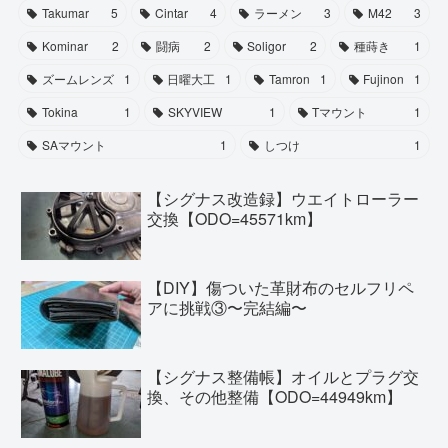
Takumar
5
Cintar
4
ラーメン
3
M42
3
Kominar
2
闘病
2
Soligor
2
種蒔き
1
ズームレンズ
1
日曜大工
1
Tamron
1
Fujinon
1
Tokina
1
SKYVIEW
1
Tマウント
1
SAマウント
1
しつけ
1
【シグナス改造録】ウエイトローラー
交換【ODO=45571km】
【DIY】傷ついた革財布のセルフリペ
アに挑戦③〜完結編〜
【シグナス整備帳】オイルとプラグ交
換、その他整備【ODO=44949km】