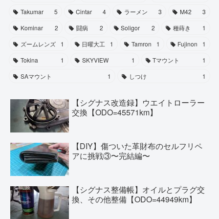
Takumar
5
Cintar
4
ラーメン
3
M42
3
Kominar
2
闘病
2
Soligor
2
種蒔き
1
ズームレンズ
1
日曜大工
1
Tamron
1
Fujinon
1
Tokina
1
SKYVIEW
1
Tマウント
1
SAマウント
1
しつけ
1
【シグナス改造録】ウエイトローラー
交換【ODO=45571km】
【DIY】傷ついた革財布のセルフリペ
アに挑戦③〜完結編〜
【シグナス整備帳】オイルとプラグ交
換、その他整備【ODO=44949km】