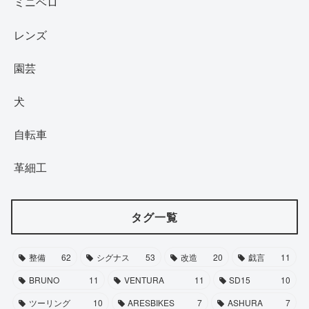
ミニベロ
レンズ
園芸
犬
自転車
革細工
タグ一覧
整備
62
シグナス
53
改造
20
戯言
11
BRUNO
11
VENTURA
11
SD15
10
ツーリング
10
ARESBIKES
7
ASHURA
7