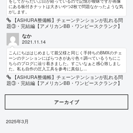
をしてからだいぶ日が経っているので記憶が曖昧ですが画像
にある板付きナットは大きいやつ2枚で問題なかったような気
がします。
【ASHURA整備帳】チェーンテンションが乱れる問
題③・完結編【アメリカンBB・ワンピースクランク】
なか
2021.11.14
こんにちははじめまして親父様と同じく手持ちのBMXのチェ
ーンのテンションにばらつきがあり色々調べているうちにこ
ちらのブログに辿り着きました。すごいなぁと感心致しまし
た。私も自作の圧入工具を参考に真似し...
【ASHURA整備帳】チェーンテンションが乱れる問
題③・完結編【アメリカンBB・ワンピースクランク】
アーカイブ
2025年3月