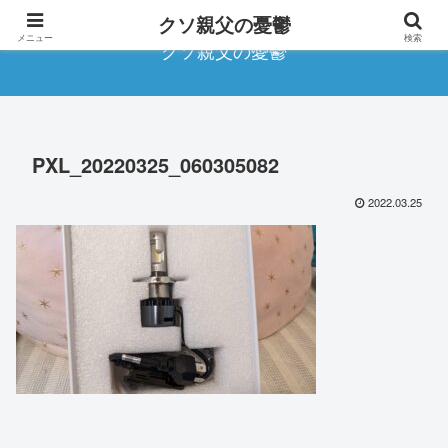
クソ親父の憂鬱
メニュー
検索
クソ親父の憂鬱
PXL_20220325_060305082
2022.03.25