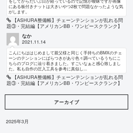
をしてからだいぶ日が経っているので記憶が曖昧ですが画像
にある板付きナットは大きいやつ2枚で問題なかったような気
がします。
【ASHURA整備帳】チェーンテンションが乱れる問
題③・完結編【アメリカンBB・ワンピースクランク】
なか
2021.11.14
こんにちははじめまして親父様と同じく手持ちのBMXのチェ
ーンのテンションにばらつきがあり色々調べているうちにこ
ちらのブログに辿り着きました。すごいなぁと感心致しまし
た。私も自作の圧入工具を参考に真似し...
【ASHURA整備帳】チェーンテンションが乱れる問
題③・完結編【アメリカンBB・ワンピースクランク】
アーカイブ
2025年3月