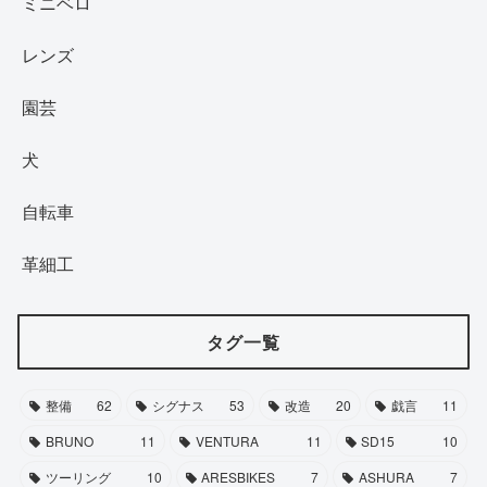
ミニベロ
レンズ
園芸
犬
自転車
革細工
タグ一覧
整備
62
シグナス
53
改造
20
戯言
11
BRUNO
11
VENTURA
11
SD15
10
ツーリング
10
ARESBIKES
7
ASHURA
7