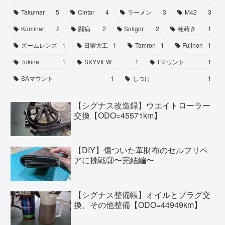
Takumar
5
Cintar
4
ラーメン
3
M42
3
Kominar
2
闘病
2
Soligor
2
種蒔き
1
ズームレンズ
1
日曜大工
1
Tamron
1
Fujinon
1
Tokina
1
SKYVIEW
1
Tマウント
1
SAマウント
1
しつけ
1
【シグナス改造録】ウエイトローラー
交換【ODO=45571km】
【DIY】傷ついた革財布のセルフリペ
アに挑戦③〜完結編〜
【シグナス整備帳】オイルとプラグ交
換、その他整備【ODO=44949km】