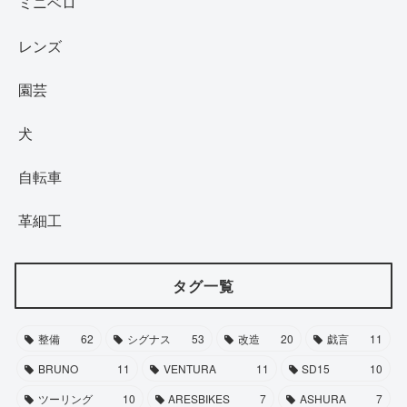
ミニベロ
レンズ
園芸
犬
自転車
革細工
タグ一覧
整備
62
シグナス
53
改造
20
戯言
11
BRUNO
11
VENTURA
11
SD15
10
ツーリング
10
ARESBIKES
7
ASHURA
7