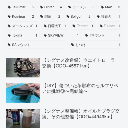
Takumar
5
Cintar
4
ラーメン
3
M42
3
Kominar
2
闘病
2
Soligor
2
種蒔き
1
ズームレンズ
1
日曜大工
1
Tamron
1
Fujinon
1
Tokina
1
SKYVIEW
1
Tマウント
1
SAマウント
1
しつけ
1
【シグナス改造録】ウエイトローラー
交換【ODO=45571km】
【DIY】傷ついた革財布のセルフリペ
アに挑戦③〜完結編〜
【シグナス整備帳】オイルとプラグ交
換、その他整備【ODO=44949km】