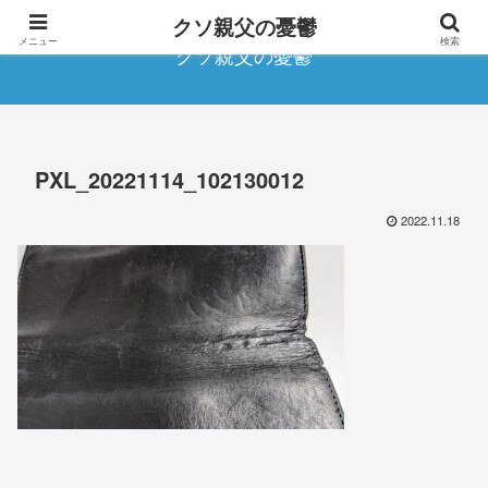
クソ親父の憂鬱
メニュー
検索
クソ親父の憂鬱
PXL_20221114_102130012
2022.11.18