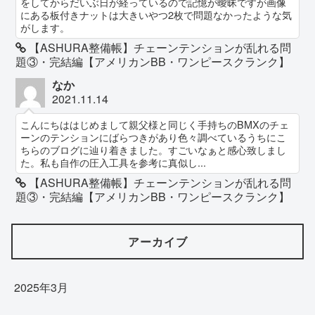
をしてからだいぶ日が経っているので記憶が曖昧ですが画像
にある板付きナットは大きいやつ2枚で問題なかったような気
がします。
【ASHURA整備帳】チェーンテンションが乱れる問
題③・完結編【アメリカンBB・ワンピースクランク】
なか
2021.11.14
こんにちははじめまして親父様と同じく手持ちのBMXのチェ
ーンのテンションにばらつきがあり色々調べているうちにこ
ちらのブログに辿り着きました。すごいなぁと感心致しまし
た。私も自作の圧入工具を参考に真似し...
【ASHURA整備帳】チェーンテンションが乱れる問
題③・完結編【アメリカンBB・ワンピースクランク】
アーカイブ
2025年3月