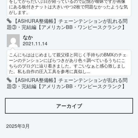
をしてからだいぶ日が経っているので記憶が曖昧ですが画像
にある板付きナットは大きいやつ2枚で問題なかったような気
がします。
【ASHURA整備帳】チェーンテンションが乱れる問
題③・完結編【アメリカンBB・ワンピースクランク】
なか
2021.11.14
こんにちははじめまして親父様と同じく手持ちのBMXのチェ
ーンのテンションにばらつきがあり色々調べているうちにこ
ちらのブログに辿り着きました。すごいなぁと感心致しまし
た。私も自作の圧入工具を参考に真似し...
【ASHURA整備帳】チェーンテンションが乱れる問
題③・完結編【アメリカンBB・ワンピースクランク】
アーカイブ
2025年3月