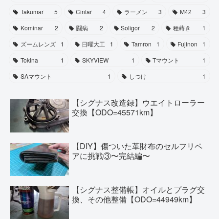
Takumar
5
Cintar
4
ラーメン
3
M42
3
Kominar
2
闘病
2
Soligor
2
種蒔き
1
ズームレンズ
1
日曜大工
1
Tamron
1
Fujinon
1
Tokina
1
SKYVIEW
1
Tマウント
1
SAマウント
1
しつけ
1
【シグナス改造録】ウエイトローラー
交換【ODO=45571km】
【DIY】傷ついた革財布のセルフリペ
アに挑戦③〜完結編〜
【シグナス整備帳】オイルとプラグ交
換、その他整備【ODO=44949km】