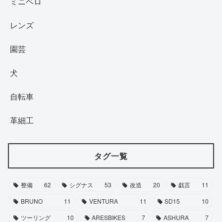
ミニベロ
レンズ
園芸
犬
自転車
革細工
タグ一覧
整備
62
シグナス
53
改造
20
戯言
11
BRUNO
11
VENTURA
11
SD15
10
ツーリング
10
ARESBIKES
7
ASHURA
7