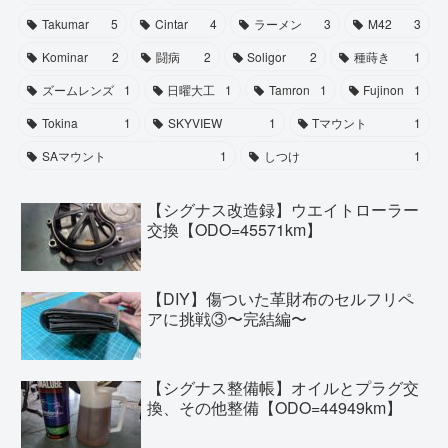
Takumar
5
Cintar
4
ラーメン
3
M42
3
Kominar
2
闘病
2
Soligor
2
種蒔き
1
ズームレンズ
1
日曜大工
1
Tamron
1
Fujinon
1
Tokina
1
SKYVIEW
1
Tマウント
1
SAマウント
1
しつけ
1
【シグナス改造録】ウエイトローラー
交換【ODO=45571km】
【DIY】傷ついた革財布のセルフリペ
アに挑戦③〜完結編〜
【シグナス整備帳】オイルとプラグ交
換、その他整備【ODO=44949km】