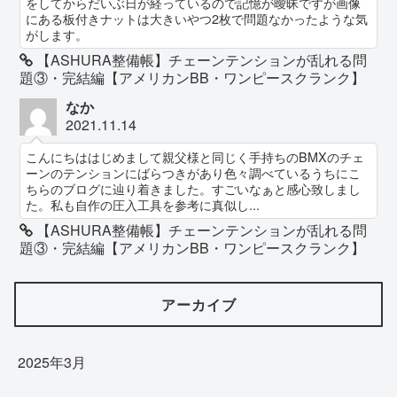
をしてからだいぶ日が経っているので記憶が曖昧ですが画像
にある板付きナットは大きいやつ2枚で問題なかったような気
がします。
【ASHURA整備帳】チェーンテンションが乱れる問
題③・完結編【アメリカンBB・ワンピースクランク】
なか
2021.11.14
こんにちははじめまして親父様と同じく手持ちのBMXのチェ
ーンのテンションにばらつきがあり色々調べているうちにこ
ちらのブログに辿り着きました。すごいなぁと感心致しまし
た。私も自作の圧入工具を参考に真似し...
【ASHURA整備帳】チェーンテンションが乱れる問
題③・完結編【アメリカンBB・ワンピースクランク】
アーカイブ
2025年3月