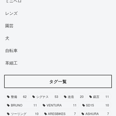
ミニベロ
レンズ
園芸
犬
自転車
革細工
タグ一覧
整備
62
シグナス
53
改造
20
戯言
11
BRUNO
11
VENTURA
11
SD15
10
ツーリング
10
ARESBIKES
7
ASHURA
7