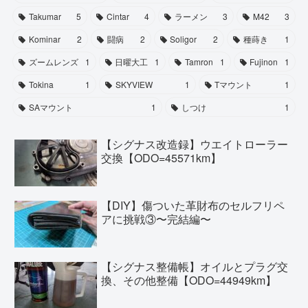
Takumar
5
Cintar
4
ラーメン
3
M42
3
Kominar
2
闘病
2
Soligor
2
種蒔き
1
ズームレンズ
1
日曜大工
1
Tamron
1
Fujinon
1
Tokina
1
SKYVIEW
1
Tマウント
1
SAマウント
1
しつけ
1
【シグナス改造録】ウエイトローラー
交換【ODO=45571km】
【DIY】傷ついた革財布のセルフリペ
アに挑戦③〜完結編〜
【シグナス整備帳】オイルとプラグ交
換、その他整備【ODO=44949km】