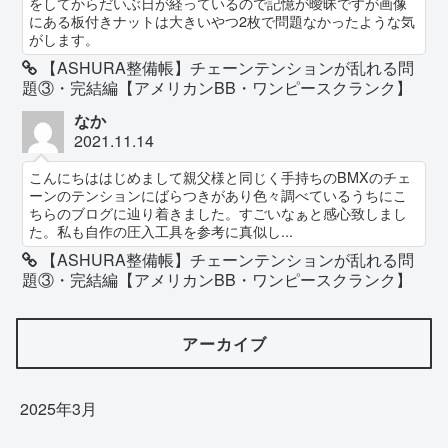
をしてからだいぶ日が経っているので記憶が曖昧ですが画像
にある板付きナットは大きいやつ2枚で問題なかったような気
がします。
【ASHURA整備帳】チェーンテンションが乱れる問
題③・完結編【アメリカンBB・ワンピースクランク】
なか
2021.11.14
こんにちははじめまして親父様と同じく手持ちのBMXのチェ
ーンのテンションにばらつきがあり色々調べているうちにこ
ちらのブログに辿り着きました。すごいなぁと感心致しまし
た。私も自作の圧入工具を参考に真似し...
【ASHURA整備帳】チェーンテンションが乱れる問
題③・完結編【アメリカンBB・ワンピースクランク】
アーカイブ
2025年3月