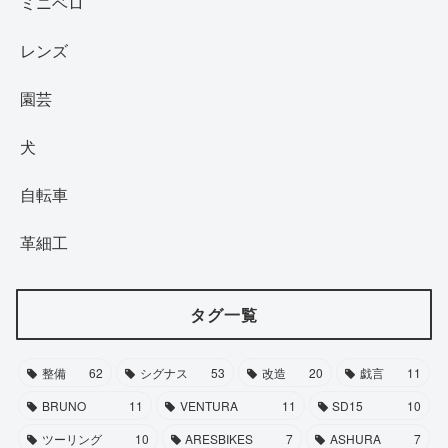
ミニベロ
レンズ
園芸
犬
自転車
革細工
タグ一覧
整備
62
シグナス
53
改造
20
戯言
11
BRUNO
11
VENTURA
11
SD15
10
ツーリング
10
ARESBIKES
7
ASHURA
7