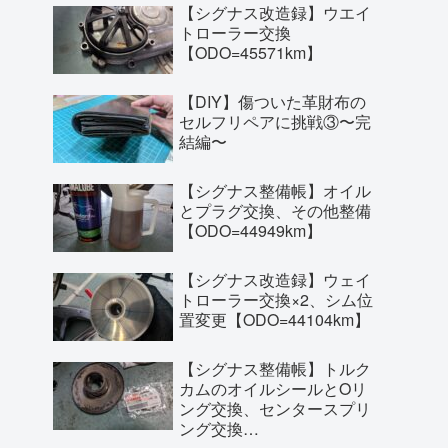
【シグナス改造録】ウエイ
トローラー交換
【ODO=45571km】
【DIY】傷ついた革財布の
セルフリペアに挑戦③〜完
結編〜
【シグナス整備帳】オイル
とプラグ交換、その他整備
【ODO=44949km】
【シグナス改造録】ウェイ
トローラー交換×2、シム位
置変更【ODO=44104km】
【シグナス整備帳】トルク
カムのオイルシールとOリ
ング交換、センタースプリ
ング交換