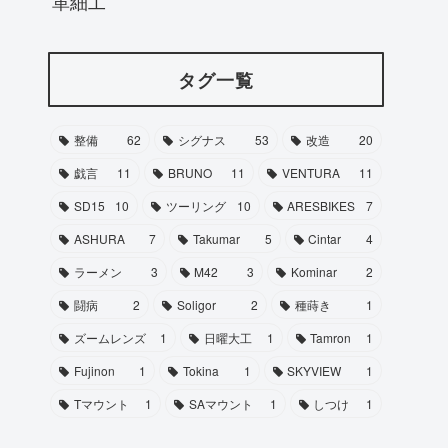
革細工
タグ一覧
整備
62
シグナス
53
改造
20
戯言
11
BRUNO
11
VENTURA
11
SD15
10
ツーリング
10
ARESBIKES
7
ASHURA
7
Takumar
5
Cintar
4
ラーメン
3
M42
3
Kominar
2
闘病
2
Soligor
2
種蒔き
1
ズームレンズ
1
日曜大工
1
Tamron
1
Fujinon
1
Tokina
1
SKYVIEW
1
Tマウント
1
SAマウント
1
しつけ
1