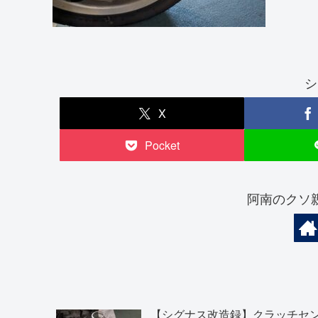
シ
X
Pocket
阿南のクソ
【シグナス改造録】クラッチセ