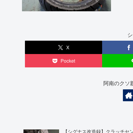
シ
X
Pocket
阿南のクソ
【シグナス改造録】クラッチセ