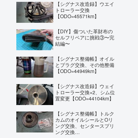
【シグナス改造録】ウエイ
トローラー交換
【ODO=45571km】
【DIY】傷ついた革財布の
セルフリペアに挑戦③〜完
結編〜
【シグナス整備帳】オイル
とプラグ交換、その他整備
【ODO=44949km】
【シグナス改造録】ウェイ
トローラー交換×2、シム位
置変更【ODO=44104km】
【シグナス整備帳】トルク
カムのオイルシールとOリ
ング交換、センタースプリ
ング交換