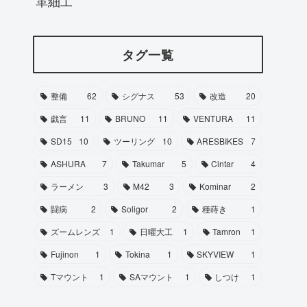
革細工
タグ一覧
整備
62
シグナス
53
改造
20
戯言
11
BRUNO
11
VENTURA
11
SD15
10
ツーリング
10
ARESBIKES
7
ASHURA
7
Takumar
5
Cintar
4
ラーメン
3
M42
3
Kominar
2
闘病
2
Soligor
2
種蒔き
1
ズームレンズ
1
日曜大工
1
Tamron
1
Fujinon
1
Tokina
1
SKYVIEW
1
Tマウント
1
SAマウント
1
しつけ
1