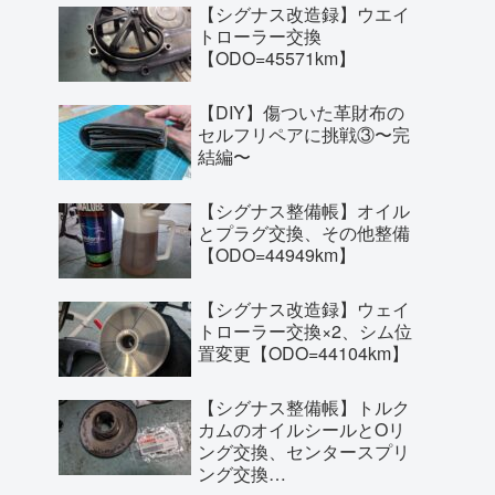
【シグナス改造録】ウエイ
トローラー交換
【ODO=45571km】
【DIY】傷ついた革財布の
セルフリペアに挑戦③〜完
結編〜
【シグナス整備帳】オイル
とプラグ交換、その他整備
【ODO=44949km】
【シグナス改造録】ウェイ
トローラー交換×2、シム位
置変更【ODO=44104km】
【シグナス整備帳】トルク
カムのオイルシールとOリ
ング交換、センタースプリ
ング交換