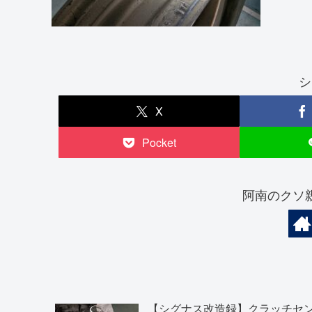
シ
X
Pocket
阿南のクソ
【シグナス改造録】クラッチセ