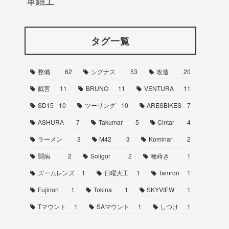
革細工
タグ一覧
整備
62
シグナス
53
改造
20
戯言
11
BRUNO
11
VENTURA
11
SD15
10
ツーリング
10
ARESBIKES
7
ASHURA
7
Takumar
5
Cintar
4
ラーメン
3
M42
3
Kominar
2
闘病
2
Soligor
2
種蒔き
1
ズームレンズ
1
日曜大工
1
Tamron
1
Fujinon
1
Tokina
1
SKYVIEW
1
Tマウント
1
SAマウント
1
しつけ
1