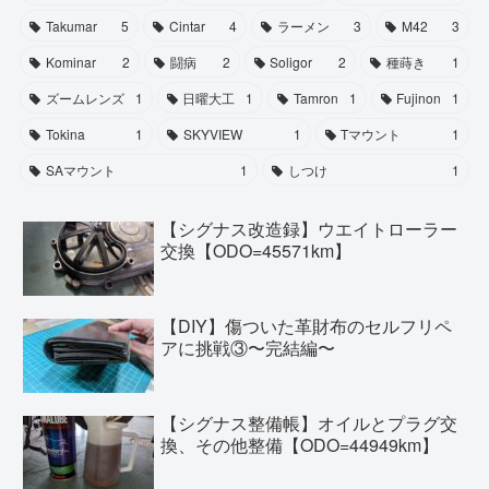
Takumar
5
Cintar
4
ラーメン
3
M42
3
Kominar
2
闘病
2
Soligor
2
種蒔き
1
ズームレンズ
1
日曜大工
1
Tamron
1
Fujinon
1
Tokina
1
SKYVIEW
1
Tマウント
1
SAマウント
1
しつけ
1
【シグナス改造録】ウエイトローラー
交換【ODO=45571km】
【DIY】傷ついた革財布のセルフリペ
アに挑戦③〜完結編〜
【シグナス整備帳】オイルとプラグ交
換、その他整備【ODO=44949km】