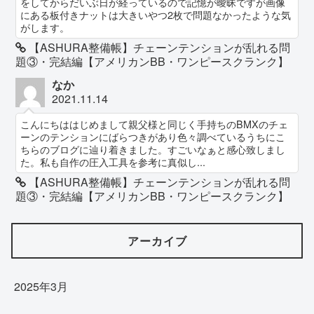
をしてからだいぶ日が経っているので記憶が曖昧ですが画像
にある板付きナットは大きいやつ2枚で問題なかったような気
がします。
【ASHURA整備帳】チェーンテンションが乱れる問
題③・完結編【アメリカンBB・ワンピースクランク】
なか
2021.11.14
こんにちははじめまして親父様と同じく手持ちのBMXのチェ
ーンのテンションにばらつきがあり色々調べているうちにこ
ちらのブログに辿り着きました。すごいなぁと感心致しまし
た。私も自作の圧入工具を参考に真似し...
【ASHURA整備帳】チェーンテンションが乱れる問
題③・完結編【アメリカンBB・ワンピースクランク】
アーカイブ
2025年3月