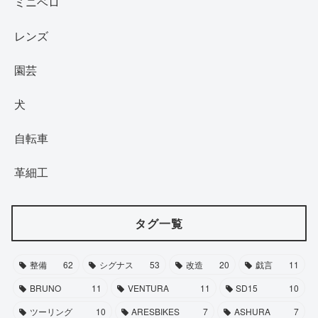
ミニベロ
レンズ
園芸
犬
自転車
革細工
タグ一覧
整備
62
シグナス
53
改造
20
戯言
11
BRUNO
11
VENTURA
11
SD15
10
ツーリング
10
ARESBIKES
7
ASHURA
7