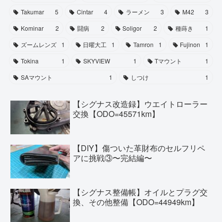
Takumar
5
Cintar
4
ラーメン
3
M42
3
Kominar
2
闘病
2
Soligor
2
種蒔き
1
ズームレンズ
1
日曜大工
1
Tamron
1
Fujinon
1
Tokina
1
SKYVIEW
1
Tマウント
1
SAマウント
1
しつけ
1
【シグナス改造録】ウエイトローラー
交換【ODO=45571km】
【DIY】傷ついた革財布のセルフリペ
アに挑戦③〜完結編〜
【シグナス整備帳】オイルとプラグ交
換、その他整備【ODO=44949km】