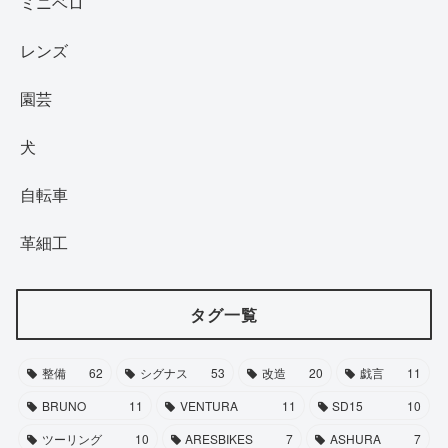
ミニベロ
レンズ
園芸
犬
自転車
革細工
タグ一覧
整備
62
シグナス
53
改造
20
戯言
11
BRUNO
11
VENTURA
11
SD15
10
ツーリング
10
ARESBIKES
7
ASHURA
7