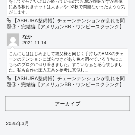
をしてからだいぶ日が経っているので記憶が曖昧ですが画像
にある板付きナットは大きいやつ2枚で問題なかったような気
がします。
【ASHURA整備帳】チェーンテンションが乱れる問
題③・完結編【アメリカンBB・ワンピースクランク】
なか
2021.11.14
こんにちははじめまして親父様と同じく手持ちのBMXのチェ
ーンのテンションにばらつきがあり色々調べているうちにこ
ちらのブログに辿り着きました。すごいなぁと感心致しまし
た。私も自作の圧入工具を参考に真似し...
【ASHURA整備帳】チェーンテンションが乱れる問
題③・完結編【アメリカンBB・ワンピースクランク】
アーカイブ
2025年3月