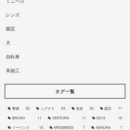
ミニベロ
レンズ
園芸
犬
自転車
革細工
タグ一覧
整備
62
シグナス
53
改造
20
戯言
11
BRUNO
11
VENTURA
11
SD15
10
ツーリング
10
ARESBIKES
7
ASHURA
7