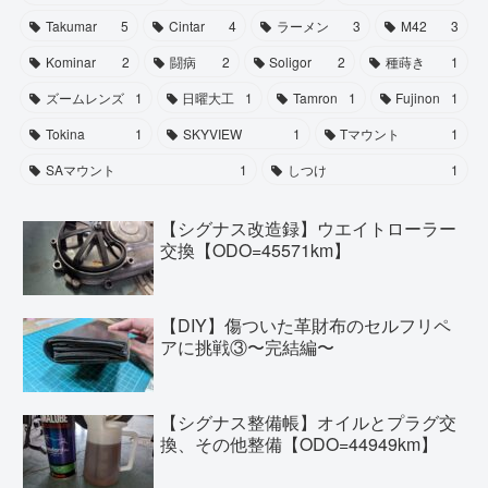
Takumar
5
Cintar
4
ラーメン
3
M42
3
Kominar
2
闘病
2
Soligor
2
種蒔き
1
ズームレンズ
1
日曜大工
1
Tamron
1
Fujinon
1
Tokina
1
SKYVIEW
1
Tマウント
1
SAマウント
1
しつけ
1
【シグナス改造録】ウエイトローラー
交換【ODO=45571km】
【DIY】傷ついた革財布のセルフリペ
アに挑戦③〜完結編〜
【シグナス整備帳】オイルとプラグ交
換、その他整備【ODO=44949km】