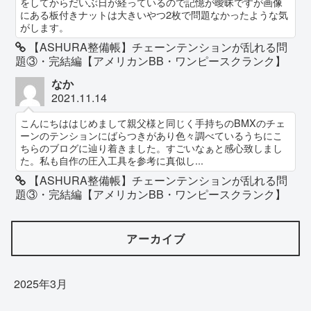
をしてからだいぶ日が経っているので記憶が曖昧ですが画像
にある板付きナットは大きいやつ2枚で問題なかったような気
がします。
【ASHURA整備帳】チェーンテンションが乱れる問
題③・完結編【アメリカンBB・ワンピースクランク】
なか
2021.11.14
こんにちははじめまして親父様と同じく手持ちのBMXのチェ
ーンのテンションにばらつきがあり色々調べているうちにこ
ちらのブログに辿り着きました。すごいなぁと感心致しまし
た。私も自作の圧入工具を参考に真似し...
【ASHURA整備帳】チェーンテンションが乱れる問
題③・完結編【アメリカンBB・ワンピースクランク】
アーカイブ
2025年3月