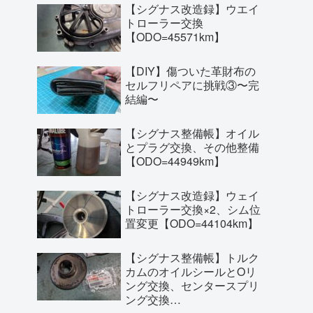
【シグナス改造録】ウエイ
トローラー交換
【ODO=45571km】
【DIY】傷ついた革財布の
セルフリペアに挑戦③〜完
結編〜
【シグナス整備帳】オイル
とプラグ交換、その他整備
【ODO=44949km】
【シグナス改造録】ウェイ
トローラー交換×2、シム位
置変更【ODO=44104km】
【シグナス整備帳】トルク
カムのオイルシールとOリ
ング交換、センタースプリ
ング交換