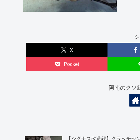
シ
X
Pocket
阿南のクソ
【シグナス改造録】クラッチセ