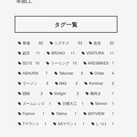
革細工
タグ一覧
整備
62
シグナス
53
改造
20
戯言
11
BRUNO
11
VENTURA
11
SD15
10
ツーリング
10
ARESBIKES
7
ASHURA
7
Takumar
5
Cintar
4
ラーメン
3
M42
3
Kominar
2
闘病
2
Soligor
2
種蒔き
1
ズームレンズ
1
日曜大工
1
Tamron
1
Fujinon
1
Tokina
1
SKYVIEW
1
Tマウント
1
SAマウント
1
しつけ
1