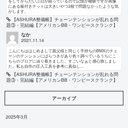
をしてからだいぶ日が経っているので記憶が曖昧ですが画像
にある板付きナットは大きいやつ2枚で問題なかったような気
がします。
【ASHURA整備帳】チェーンテンションが乱れる問
題③・完結編【アメリカンBB・ワンピースクランク】
なか
2021.11.14
こんにちははじめまして親父様と同じく手持ちのBMXのチェ
ーンのテンションにばらつきがあり色々調べているうちにこ
ちらのブログに辿り着きました。すごいなぁと感心致しまし
た。私も自作の圧入工具を参考に真似し...
【ASHURA整備帳】チェーンテンションが乱れる問
題③・完結編【アメリカンBB・ワンピースクランク】
アーカイブ
2025年3月