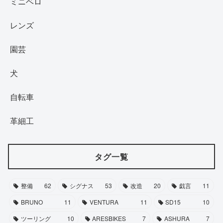
ミニベロ
レンズ
園芸
犬
自転車
革細工
タグ一覧
整備
62
シグナス
53
改造
20
戯言
11
BRUNO
11
VENTURA
11
SD15
10
ツーリング
10
ARESBIKES
7
ASHURA
7