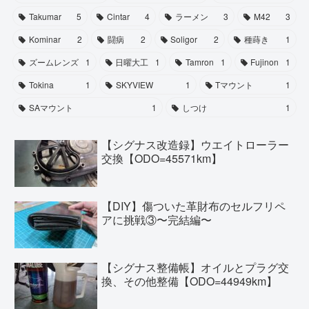
Takumar
5
Cintar
4
ラーメン
3
M42
3
Kominar
2
闘病
2
Soligor
2
種蒔き
1
ズームレンズ
1
日曜大工
1
Tamron
1
Fujinon
1
Tokina
1
SKYVIEW
1
Tマウント
1
SAマウント
1
しつけ
1
【シグナス改造録】ウエイトローラー
交換【ODO=45571km】
【DIY】傷ついた革財布のセルフリペ
アに挑戦③〜完結編〜
【シグナス整備帳】オイルとプラグ交
換、その他整備【ODO=44949km】