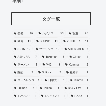
革細工
タグ一覧
整備
62
シグナス
53
改造
20
戯言
11
BRUNO
11
VENTURA
11
SD15
10
ツーリング
10
ARESBIKES
7
ASHURA
7
Takumar
5
Cintar
4
ラーメン
3
M42
3
Kominar
2
闘病
2
Soligor
2
種蒔き
1
ズームレンズ
1
日曜大工
1
Tamron
1
Fujinon
1
Tokina
1
SKYVIEW
1
Tマウント
1
SAマウント
1
しつけ
1