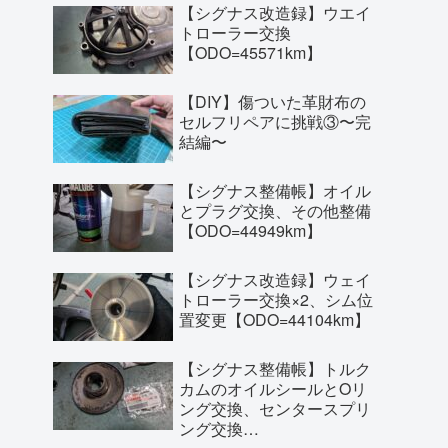
【シグナス改造録】ウエイ
トローラー交換
【ODO=45571km】
【DIY】傷ついた革財布の
セルフリペアに挑戦③〜完
結編〜
【シグナス整備帳】オイル
とプラグ交換、その他整備
【ODO=44949km】
【シグナス改造録】ウェイ
トローラー交換×2、シム位
置変更【ODO=44104km】
【シグナス整備帳】トルク
カムのオイルシールとOリ
ング交換、センタースプリ
ング交換