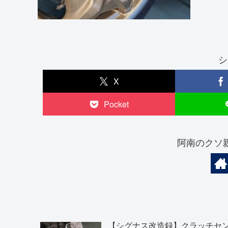
シ
X
Pocket
阿南のクソ
【シグナス改造録】クラッチセ