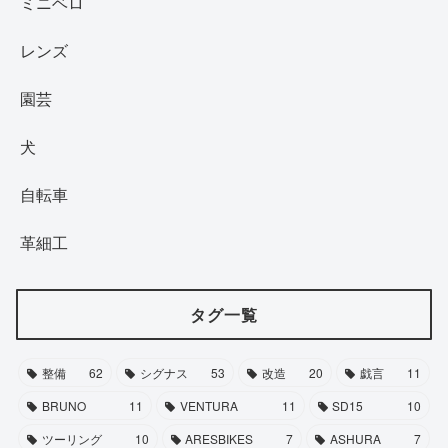
ミニベロ
レンズ
園芸
犬
自転車
革細工
タグ一覧
整備
62
シグナス
53
改造
20
戯言
11
BRUNO
11
VENTURA
11
SD15
10
ツーリング
10
ARESBIKES
7
ASHURA
7