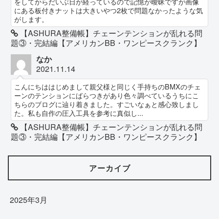
をしてからだいぶ日が経っているので記憶が曖昧ですが画像
にある板付きナットは大きいやつ2枚で問題なかったような気
がします。
【ASHURA整備帳】チェーンテンションが乱れる問
題③・完結編【アメリカンBB・ワンピースクランク】
なか
2021.11.14
こんにちははじめまして親父様と同じく手持ちのBMXのチェ
ーンのテンションにばらつきがあり色々調べているうちにこ
ちらのブログに辿り着きました。すごいなぁと感心致しまし
た。私も自作の圧入工具を参考に真似し...
【ASHURA整備帳】チェーンテンションが乱れる問
題③・完結編【アメリカンBB・ワンピースクランク】
アーカイブ
2025年3月