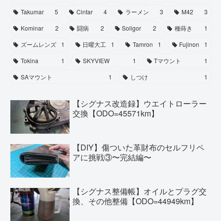
Takumar
5
Cintar
4
ラーメン
3
M42
3
Kominar
2
闘病
2
Soligor
2
種蒔き
1
ズームレンズ
1
日曜大工
1
Tamron
1
Fujinon
1
Tokina
1
SKYVIEW
1
Tマウント
1
SAマウント
1
しつけ
1
【シグナス改造録】ウエイトローラー
交換【ODO=45571km】
【DIY】傷ついた革財布のセルフリペ
アに挑戦③〜完結編〜
【シグナス整備帳】オイルとプラグ交
換、その他整備【ODO=44949km】