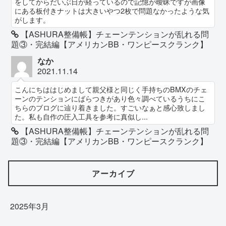
をしてからだいぶ日が経っているので記憶が曖昧ですが画像
にある板付きナットは大きいやつ2枚で問題なかったような気
がします。
【ASHURA整備帳】チェーンテンションが乱れる問
題③・完結編【アメリカンBB・ワンピースクランク】
なか
2021.11.14
こんにちははじめまして親父様と同じく手持ちのBMXのチェ
ーンのテンションにばらつきがあり色々調べているうちにこ
ちらのブログに辿り着きました。すごいなぁと感心致しまし
た。私も自作の圧入工具を参考に真似し...
【ASHURA整備帳】チェーンテンションが乱れる問
題③・完結編【アメリカンBB・ワンピースクランク】
アーカイブ
2025年3月