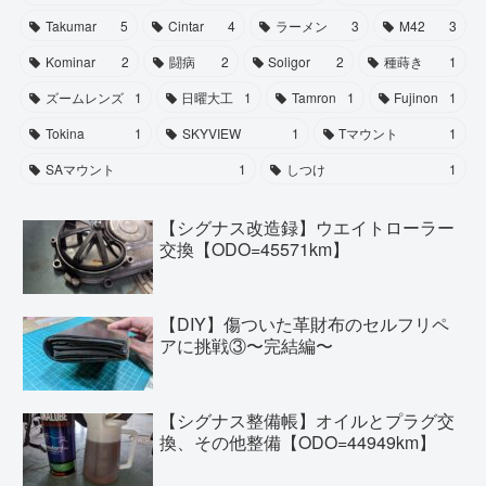
Takumar
5
Cintar
4
ラーメン
3
M42
3
Kominar
2
闘病
2
Soligor
2
種蒔き
1
ズームレンズ
1
日曜大工
1
Tamron
1
Fujinon
1
Tokina
1
SKYVIEW
1
Tマウント
1
SAマウント
1
しつけ
1
【シグナス改造録】ウエイトローラー
交換【ODO=45571km】
【DIY】傷ついた革財布のセルフリペ
アに挑戦③〜完結編〜
【シグナス整備帳】オイルとプラグ交
換、その他整備【ODO=44949km】