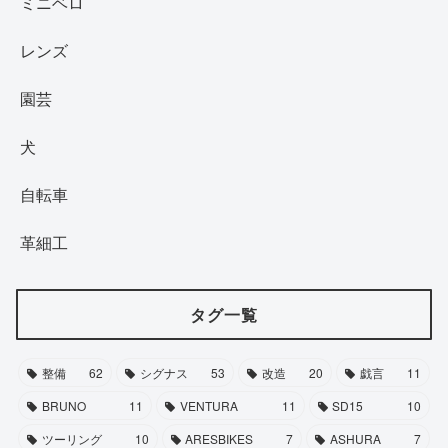
ミニベロ
レンズ
園芸
犬
自転車
革細工
タグ一覧
整備
62
シグナス
53
改造
20
戯言
11
BRUNO
11
VENTURA
11
SD15
10
ツーリング
10
ARESBIKES
7
ASHURA
7