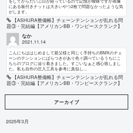
をしてからだいぶ日が経っているので記憶が曖昧ですが画像
にある板付きナットは大きいやつ2枚で問題なかったような気
がします。
【ASHURA整備帳】チェーンテンションが乱れる問
題③・完結編【アメリカンBB・ワンピースクランク】
なか
2021.11.14
こんにちははじめまして親父様と同じく手持ちのBMXのチェ
ーンのテンションにばらつきがあり色々調べているうちにこ
ちらのブログに辿り着きました。すごいなぁと感心致しまし
た。私も自作の圧入工具を参考に真似し...
【ASHURA整備帳】チェーンテンションが乱れる問
題③・完結編【アメリカンBB・ワンピースクランク】
アーカイブ
2025年3月