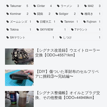
Takumar
5
Cintar
4
ラーメン
3
M42
3
Kominar
2
闘病
2
Soligor
2
種蒔き
1
ズームレンズ
1
日曜大工
1
Tamron
1
Fujinon
1
Tokina
1
SKYVIEW
1
Tマウント
1
SAマウント
1
しつけ
1
【シグナス改造録】ウエイトローラー
交換【ODO=45571km】
【DIY】傷ついた革財布のセルフリペ
アに挑戦③〜完結編〜
【シグナス整備帳】オイルとプラグ交
換、その他整備【ODO=44949km】