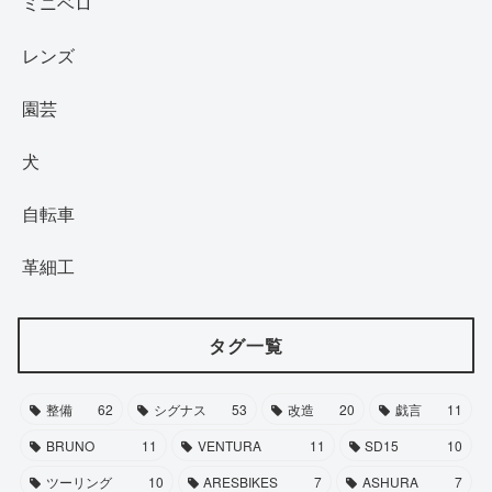
ミニベロ
レンズ
園芸
犬
自転車
革細工
タグ一覧
整備
62
シグナス
53
改造
20
戯言
11
BRUNO
11
VENTURA
11
SD15
10
ツーリング
10
ARESBIKES
7
ASHURA
7