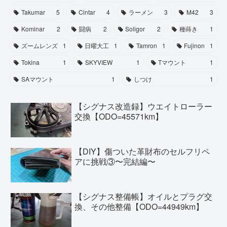
Takumar
5
Cintar
4
ラーメン
3
M42
3
Kominar
2
闘病
2
Soligor
2
種蒔き
1
ズームレンズ
1
日曜大工
1
Tamron
1
Fujinon
1
Tokina
1
SKYVIEW
1
Tマウント
1
SAマウント
1
しつけ
1
【シグナス改造録】ウエイトローラー
交換【ODO=45571km】
【DIY】傷ついた革財布のセルフリペ
アに挑戦③〜完結編〜
【シグナス整備帳】オイルとプラグ交
換、その他整備【ODO=44949km】