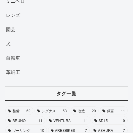
ミニベロ
レンズ
園芸
犬
自転車
革細工
タグ一覧
整備
62
シグナス
53
改造
20
戯言
11
BRUNO
11
VENTURA
11
SD15
10
ツーリング
10
ARESBIKES
7
ASHURA
7