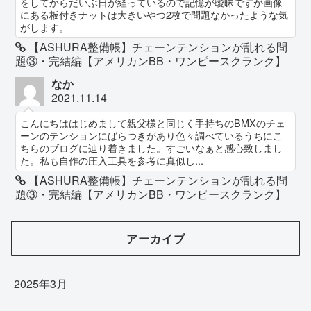
をしてからだいぶ日が経っているので記憶が曖昧ですが画像
にある板付きナットは大きいやつ2枚で問題なかったような気
がします。
【ASHURA整備帳】チェーンテンションが乱れる問
題③・完結編【アメリカンBB・ワンピースクランク】
なか
2021.11.14
こんにちははじめまして親父様と同じく手持ちのBMXのチェ
ーンのテンションにばらつきがあり色々調べているうちにこ
ちらのブログに辿り着きました。すごいなぁと感心致しまし
た。私も自作の圧入工具を参考に真似し...
【ASHURA整備帳】チェーンテンションが乱れる問
題③・完結編【アメリカンBB・ワンピースクランク】
アーカイブ
2025年3月