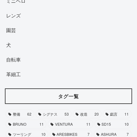
ミニベロ
レンズ
園芸
犬
自転車
革細工
タグ一覧
整備
62
シグナス
53
改造
20
戯言
11
BRUNO
11
VENTURA
11
SD15
10
ツーリング
10
ARESBIKES
7
ASHURA
7