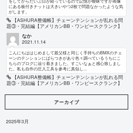
をしてからだいぶ日が経っているので記憶が曖昧ですが画像
にある板付きナットは大きいやつ2枚で問題なかったような気
がします。
【ASHURA整備帳】チェーンテンションが乱れる問
題③・完結編【アメリカンBB・ワンピースクランク】
なか
2021.11.14
こんにちははじめまして親父様と同じく手持ちのBMXのチェ
ーンのテンションにばらつきがあり色々調べているうちにこ
ちらのブログに辿り着きました。すごいなぁと感心致しまし
た。私も自作の圧入工具を参考に真似し...
【ASHURA整備帳】チェーンテンションが乱れる問
題③・完結編【アメリカンBB・ワンピースクランク】
アーカイブ
2025年3月