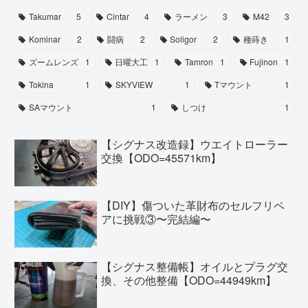
Takumar
5
Cintar
4
ラーメン
3
M42
3
Kominar
2
闘病
2
Soligor
2
種蒔き
1
ズームレンズ
1
日曜大工
1
Tamron
1
Fujinon
1
Tokina
1
SKYVIEW
1
Tマウント
1
SAマウント
1
しつけ
1
【シグナス改造録】ウエイトローラー
交換【ODO=45571km】
【DIY】傷ついた革財布のセルフリペ
アに挑戦③〜完結編〜
【シグナス整備帳】オイルとプラグ交
換、その他整備【ODO=44949km】