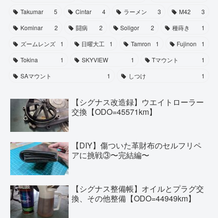
Takumar
5
Cintar
4
ラーメン
3
M42
3
Kominar
2
闘病
2
Soligor
2
種蒔き
1
ズームレンズ
1
日曜大工
1
Tamron
1
Fujinon
1
Tokina
1
SKYVIEW
1
Tマウント
1
SAマウント
1
しつけ
1
【シグナス改造録】ウエイトローラー
交換【ODO=45571km】
【DIY】傷ついた革財布のセルフリペ
アに挑戦③〜完結編〜
【シグナス整備帳】オイルとプラグ交
換、その他整備【ODO=44949km】