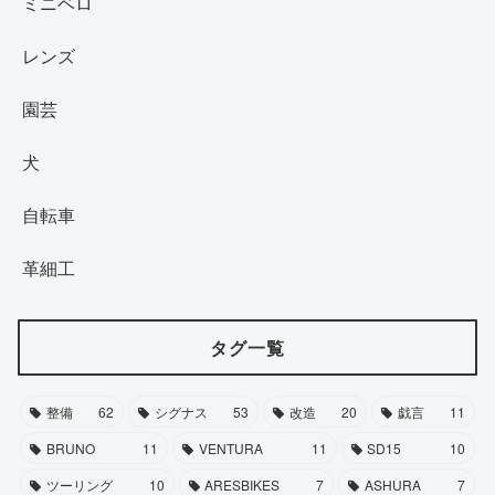
ミニベロ
レンズ
園芸
犬
自転車
革細工
タグ一覧
整備
62
シグナス
53
改造
20
戯言
11
BRUNO
11
VENTURA
11
SD15
10
ツーリング
10
ARESBIKES
7
ASHURA
7