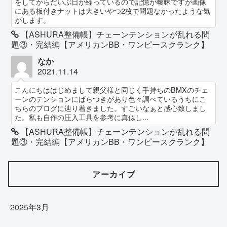
をしてからだいぶ日が経っているので記憶が曖昧ですが画像
にある板付きナットは大きいやつ2枚で問題なかったような気
がします。
【ASHURA整備帳】チェーンテンションが乱れる問
題③・完結編【アメリカンBB・ワンピースクランク】
なか
2021.11.14
こんにちははじめまして親父様と同じく手持ちのBMXのチェ
ーンのテンションにばらつきがあり色々調べているうちにこ
ちらのブログに辿り着きました。すごいなぁと感心致しまし
た。私も自作の圧入工具を参考に真似し...
【ASHURA整備帳】チェーンテンションが乱れる問
題③・完結編【アメリカンBB・ワンピースクランク】
アーカイブ
2025年3月