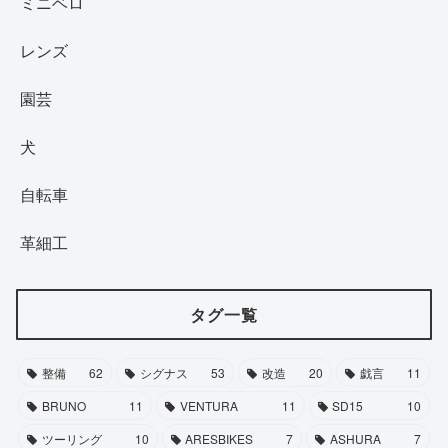
ミニベロ
レンズ
園芸
犬
自転車
革細工
タグ一覧
整備
62
シグナス
53
改造
20
戯言
11
BRUNO
11
VENTURA
11
SD15
10
ツーリング
10
ARESBIKES
7
ASHURA
7