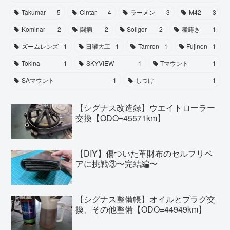
Takumar
5
Cintar
4
ラーメン
3
M42
3
Kominar
2
闘病
2
Soligor
2
種蒔き
1
ズームレンズ
1
日曜大工
1
Tamron
1
Fujinon
1
Tokina
1
SKYVIEW
1
Tマウント
1
SAマウント
1
しつけ
1
【シグナス改造録】ウエイトローラー
交換【ODO=45571km】
【DIY】傷ついた革財布のセルフリペ
アに挑戦③〜完結編〜
【シグナス整備帳】オイルとプラグ交
換、その他整備【ODO=44949km】