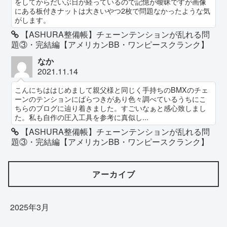
をしてからだいぶ日が経っているので記憶が曖昧ですが画像
にある板付きナットは大きいやつ2枚で問題なかったような気
がします。
【ASHURA整備帳】チェーンテンションが乱れる問
題③・完結編【アメリカンBB・ワンピースクランク】
なか
2021.11.14
こんにちははじめまして親父様と同じく手持ちのBMXのチェ
ーンのテンションにばらつきがあり色々調べているうちにこ
ちらのブログに辿り着きました。すごいなぁと感心致しまし
た。私も自作の圧入工具を参考に真似し...
【ASHURA整備帳】チェーンテンションが乱れる問
題③・完結編【アメリカンBB・ワンピースクランク】
アーカイブ
2025年3月