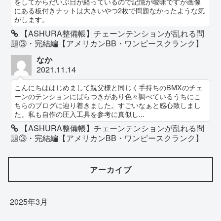
をしてからだいぶ日が経っているので記憶が曖昧ですが画像
にある板付きナットは大きいやつ2枚で問題なかったような気
がします。
【ASHURA整備帳】チェーンテンションが乱れる問
題③・完結編【アメリカンBB・ワンピースクランク】
なか
2021.11.14
こんにちははじめまして親父様と同じく手持ちのBMXのチェ
ーンのテンションにばらつきがあり色々調べているうちにこ
ちらのブログに辿り着きました。すごいなぁと感心致しまし
た。私も自作の圧入工具を参考に真似し...
【ASHURA整備帳】チェーンテンションが乱れる問
題③・完結編【アメリカンBB・ワンピースクランク】
アーカイブ
2025年3月