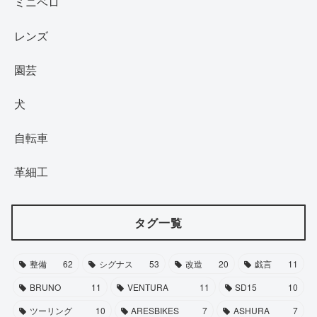
ミニベロ
レンズ
園芸
犬
自転車
革細工
タグ一覧
整備
62
シグナス
53
改造
20
戯言
11
BRUNO
11
VENTURA
11
SD15
10
ツーリング
10
ARESBIKES
7
ASHURA
7