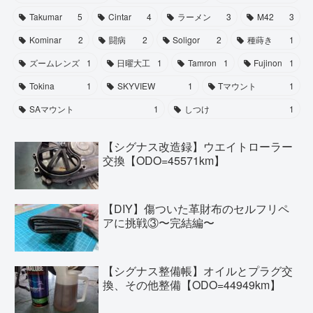
Takumar
5
Cintar
4
ラーメン
3
M42
3
Kominar
2
闘病
2
Soligor
2
種蒔き
1
ズームレンズ
1
日曜大工
1
Tamron
1
Fujinon
1
Tokina
1
SKYVIEW
1
Tマウント
1
SAマウント
1
しつけ
1
【シグナス改造録】ウエイトローラー
交換【ODO=45571km】
【DIY】傷ついた革財布のセルフリペ
アに挑戦③〜完結編〜
【シグナス整備帳】オイルとプラグ交
換、その他整備【ODO=44949km】