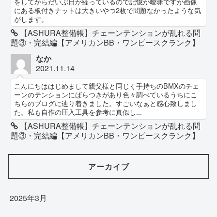
をしてからだいぶ日が経っているので記憶が曖昧ですが画像
にある板付きナットは大きいやつ2枚で問題なかったような気
がします。
【ASHURA整備帳】チェーンテンションが乱れる問
題③・完結編【アメリカンBB・ワンピースクランク】
なか
2021.11.14
こんにちははじめまして親父様と同じく手持ちのBMXのチェ
ーンのテンションにばらつきがあり色々調べているうちにこ
ちらのブログに辿り着きました。すごいなぁと感心致しまし
た。私も自作の圧入工具を参考に真似し...
【ASHURA整備帳】チェーンテンションが乱れる問
題③・完結編【アメリカンBB・ワンピースクランク】
アーカイブ
2025年3月