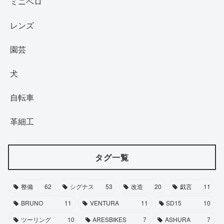
ミニベロ
レンズ
園芸
犬
自転車
革細工
タグ一覧
整備
62
シグナス
53
改造
20
戯言
11
BRUNO
11
VENTURA
11
SD15
10
ツーリング
10
ARESBIKES
7
ASHURA
7