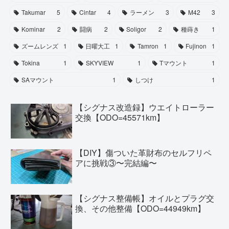
Takumar
5
Cintar
4
ラーメン
3
M42
3
Kominar
2
闘病
2
Soligor
2
種蒔き
1
ズームレンズ
1
日曜大工
1
Tamron
1
Fujinon
1
Tokina
1
SKYVIEW
1
Tマウント
1
SAマウント
1
しつけ
1
【シグナス改造録】ウエイトローラー
交換【ODO=45571km】
【DIY】傷ついた革財布のセルフリペ
アに挑戦③〜完結編〜
【シグナス整備帳】オイルとプラグ交
換、その他整備【ODO=44949km】