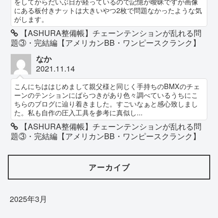
をしてからだいぶ日が経っているので記憶が曖昧ですが画像
にある板付きナットは大きいやつ2枚で問題なかったような気
がします。
【ASHURA整備帳】チェーンテンションが乱れる問
題③・完結編【アメリカンBB・ワンピースクランク】
なか
2021.11.14
こんにちははじめまして親父様と同じく手持ちのBMXのチェ
ーンのテンションにばらつきがあり色々調べているうちにこ
ちらのブログに辿り着きました。すごいなぁと感心致しまし
た。私も自作の圧入工具を参考に真似し...
【ASHURA整備帳】チェーンテンションが乱れる問
題③・完結編【アメリカンBB・ワンピースクランク】
アーカイブ
2025年3月