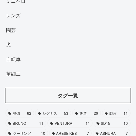
ミニベロ
レンズ
園芸
犬
自転車
革細工
タグ一覧
整備
62
シグナス
53
改造
20
戯言
11
BRUNO
11
VENTURA
11
SD15
10
ツーリング
10
ARESBIKES
7
ASHURA
7