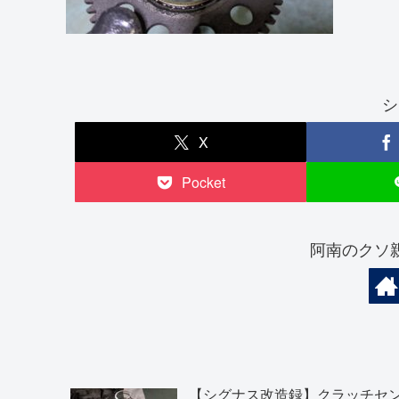
シ
X
Pocket
阿南のクソ
【シグナス改造録】クラッチセ