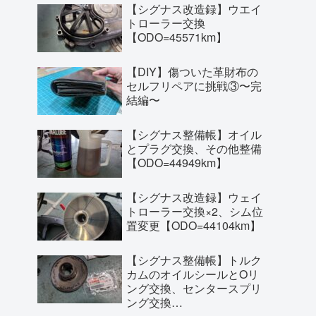
【シグナス改造録】ウエイ
トローラー交換
【ODO=45571km】
【DIY】傷ついた革財布の
セルフリペアに挑戦③〜完
結編〜
【シグナス整備帳】オイル
とプラグ交換、その他整備
【ODO=44949km】
【シグナス改造録】ウェイ
トローラー交換×2、シム位
置変更【ODO=44104km】
【シグナス整備帳】トルク
カムのオイルシールとOリ
ング交換、センタースプリ
ング交換