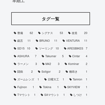
革細工
タグ一覧
整備
62
シグナス
53
改造
20
戯言
11
BRUNO
11
VENTURA
11
SD15
10
ツーリング
10
ARESBIKES
7
ASHURA
7
Takumar
5
Cintar
4
ラーメン
3
M42
3
Kominar
2
闘病
2
Soligor
2
種蒔き
1
ズームレンズ
1
日曜大工
1
Tamron
1
Fujinon
1
Tokina
1
SKYVIEW
1
Tマウント
1
SAマウント
1
しつけ
1