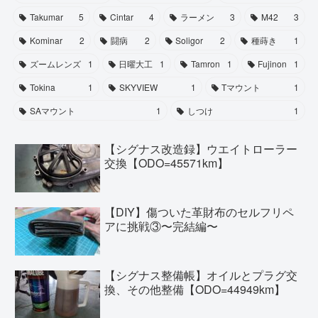
Takumar
5
Cintar
4
ラーメン
3
M42
3
Kominar
2
闘病
2
Soligor
2
種蒔き
1
ズームレンズ
1
日曜大工
1
Tamron
1
Fujinon
1
Tokina
1
SKYVIEW
1
Tマウント
1
SAマウント
1
しつけ
1
【シグナス改造録】ウエイトローラー
交換【ODO=45571km】
【DIY】傷ついた革財布のセルフリペ
アに挑戦③〜完結編〜
【シグナス整備帳】オイルとプラグ交
換、その他整備【ODO=44949km】