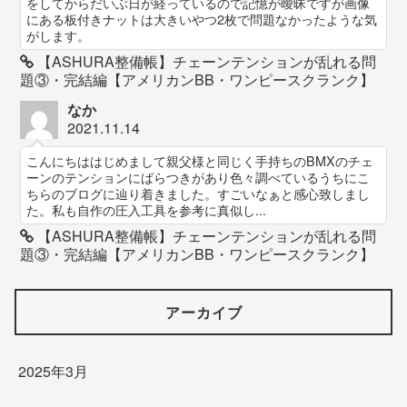
をしてからだいぶ日が経っているので記憶が曖昧ですが画像
にある板付きナットは大きいやつ2枚で問題なかったような気
がします。
【ASHURA整備帳】チェーンテンションが乱れる問
題③・完結編【アメリカンBB・ワンピースクランク】
なか
2021.11.14
こんにちははじめまして親父様と同じく手持ちのBMXのチェ
ーンのテンションにばらつきがあり色々調べているうちにこ
ちらのブログに辿り着きました。すごいなぁと感心致しまし
た。私も自作の圧入工具を参考に真似し...
【ASHURA整備帳】チェーンテンションが乱れる問
題③・完結編【アメリカンBB・ワンピースクランク】
アーカイブ
2025年3月