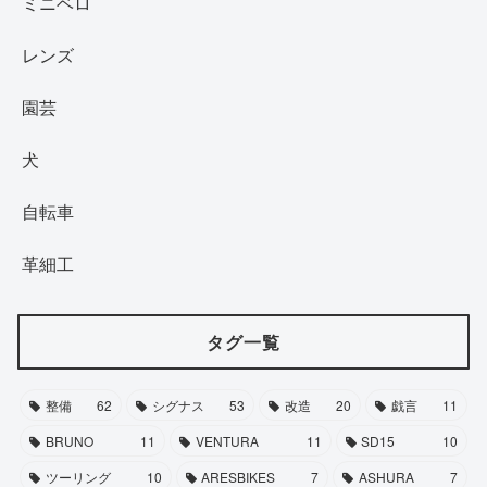
ミニベロ
レンズ
園芸
犬
自転車
革細工
タグ一覧
整備
62
シグナス
53
改造
20
戯言
11
BRUNO
11
VENTURA
11
SD15
10
ツーリング
10
ARESBIKES
7
ASHURA
7